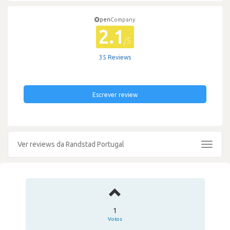
pen
Company
2.1
/5
35 Reviews
Escrever review
Ver reviews da Randstad Portugal
Toggle
navigat
1
Votos