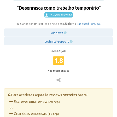
"Desenrasca como trabalho temporário"
Review secreta
há 5 anos por um Técnico de help desk
Júnior
na
Randstad Portugal
windows
technical-support
SATISFAÇÃO
1.8
Não recomendada
Para acederes agora às
reviews secretas
basta:
Escrever uma review
(20 rep)
ou
Criar duas empresas
(10 rep)