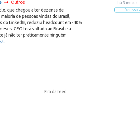
e
Outros
há 3 meses
rcle, que chegou a ter dezenas de
Redes soci
a maioria de pessoas vindas do Brasil,
 do LinkedIn, reduziu headcount em -40%
meses. CEO terá voltado ao Brasil e a
e já não ter praticamente ninguém.
/...
Fim da feed