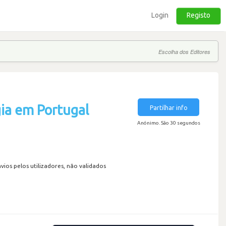
Login
Registo
Escolha dos Editores
ia em Portugal
Partilhar info
Anónimo. São 30 segundos
os pelos utilizadores, não validados