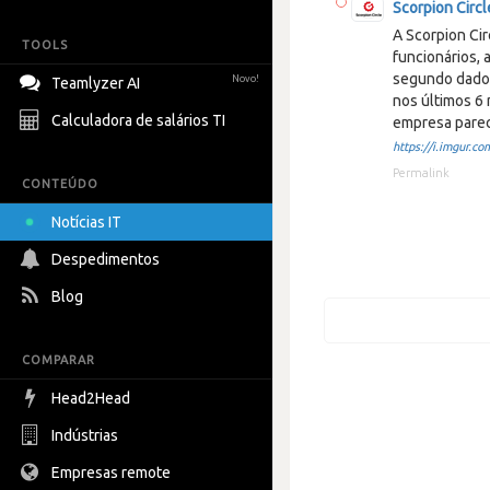
Scorpion Circl
A Scorpion Ci
TOOLS
funcionários, 
segundo dados
Novo!
Teamlyzer AI
nos últimos 6 
Calculadora de salários TI
empresa parec
https://i.imgur.com
Permalink
CONTEÚDO
Notícias IT
Despedimentos
Blog
COMPARAR
Head2Head
Indústrias
Empresas remote