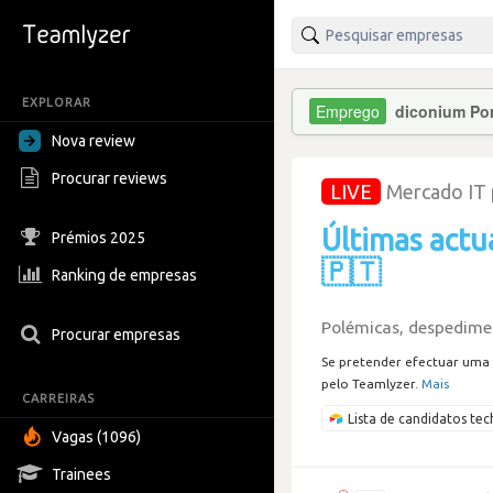
EXPLORAR
diconium Por
Nova review
Procurar reviews
LIVE
Mercado IT
Últimas actu
Prémios 2025
🇵🇹
Ranking de empresas
Polémicas, despedimen
Procurar empresas
Se pretender efectuar uma 
pelo Teamlyzer.
Mais
CARREIRAS
Lista de candidatos t
Vagas (1096)
Trainees