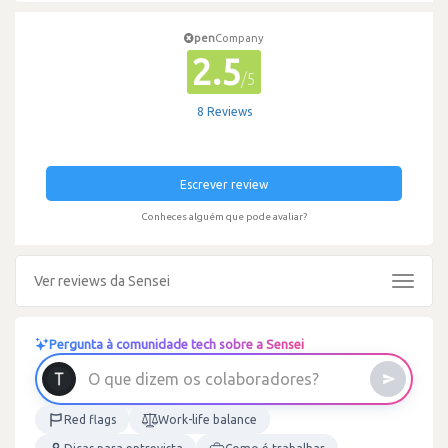
pen
Company
2.5
/5
8 Reviews
Escrever review
Conheces alguém que pode avaliar?
Ver reviews da Sensei
Toggle
navigat
Pergunta à comunidade tech sobre a Sensei
O
q
u
e
d
i
z
e
m
o
s
c
o
l
a
b
o
r
a
d
o
r
e
s
?
Red flags
Work-life balance