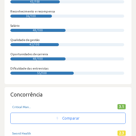
43/100
Reconhecimento e recompensa
36/100
Salário
48/100
Qualidade de gestão
42/100
Oportunidades de carreira
48/100
Dificuldade das entrevistas
55/100
Concorrência
3.1
Critical Man...
Comparar
2.3
Sword Health