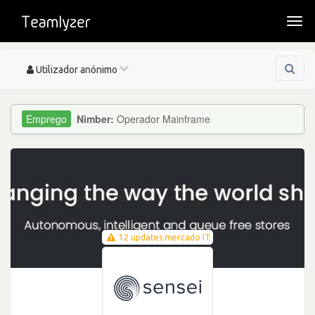
Togg
navi
Toggle
Utilizador anónimo
navigation
Nimber:
Operador Mainframe
12 updates mercado IT