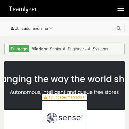
Togg
navi
Toggle
Utilizador anónimo
navigation
Mindera:
Senior AI Engineer - AI Systems
12 updates mercado IT