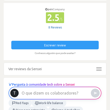
pen
Company
2.5
/5
8 Reviews
Escrever review
Conheces alguém que pode avaliar?
Ver reviews da Sensei
Toggle
navigat
Pergunta à comunidade tech sobre a Sensei
O
q
u
e
d
i
z
e
m
o
s
c
o
l
a
b
o
r
a
d
o
r
e
s
?
Red flags
Work-life balance