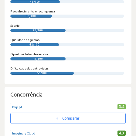
43/100
Reconhecimento e recompensa
36/100
Salário
48/100
Qualidade de gestão
42/100
Oportunidades de carreira
48/100
Dificuldade das entrevistas
55/100
Concorrência
3.4
Blip.pt
Comparar
4.3
Imaginary Cloud