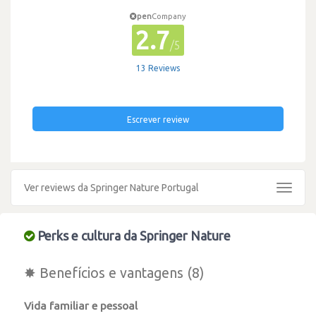
pen
Company
2.7
/5
13 Reviews
Escrever review
Ver reviews da Springer Nature Portugal
Toggle
navigat
Perks e cultura da Springer Nature
✸ Benefícios e vantagens (8)
Vida familiar e pessoal