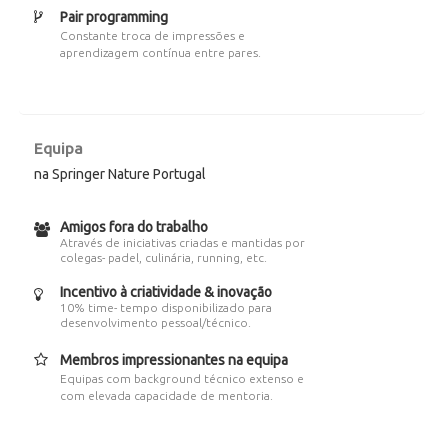
Pair programming
Constante troca de impressões e
aprendizagem contínua entre pares.
Equipa
na Springer Nature Portugal
Amigos fora do trabalho
Através de iniciativas criadas e mantidas por
colegas- padel, culinária, running, etc.
Incentivo à criatividade & inovação
10% time- tempo disponibilizado para
desenvolvimento pessoal/técnico.
Membros impressionantes na equipa
Equipas com background técnico extenso e
com elevada capacidade de mentoria.