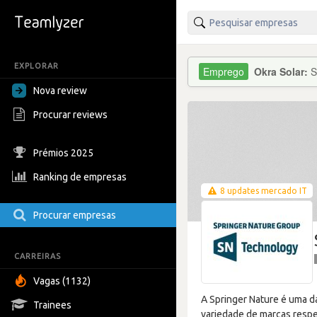
EXPLORAR
Okra Solar:
S
Nova review
Procurar reviews
Prémios 2025
Ranking de empresas
8 updates mercado IT
Procurar empresas
CARREIRAS
Vagas (1132)
A Springer Nature é uma da
Trainees
variedade de marcas respei