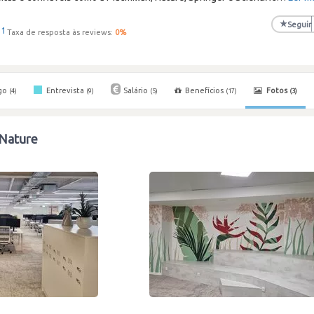
★
Seguir
11
Taxa de resposta às reviews:
0
%
go
Entrevista
Salário
Benefícios
Fotos
(4)
(9)
(5)
(17)
(3)
 Nature