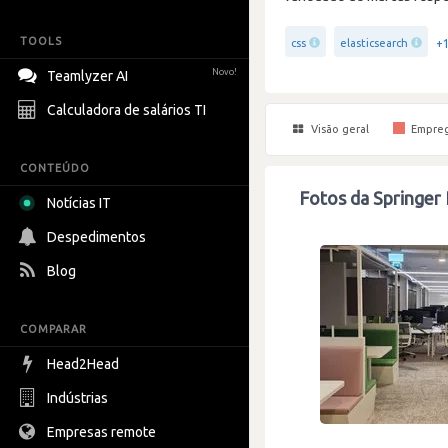
TOOLS
+
css
elasticsearch
Novo!
Teamlyzer AI
Calculadora de salários TI
Visão geral
Empre
CONTEÚDO
Fotos da Springer
Notícias IT
Despedimentos
Blog
COMPARAR
Head2Head
Indústrias
Empresas remote