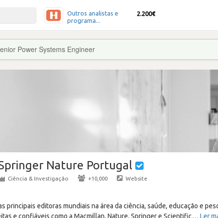
Outros analistas e
2.200€
programa...
enior Power Systems Engineer
Springer Nature Portugal
Ciência & Investigação
·
+10,000
·
Website
s principais editoras mundiais na área da ciência, saúde, educação e pes
tas e confiáveis como a Macmillan, Nature, Springer e Scientific
…
Ler m