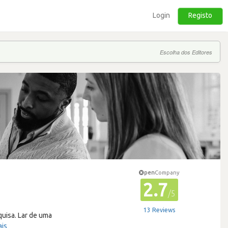
Login
Registo
Escolha dos Editores
pen
Company
2.7
/5
13 Reviews
quisa. Lar de uma
ais