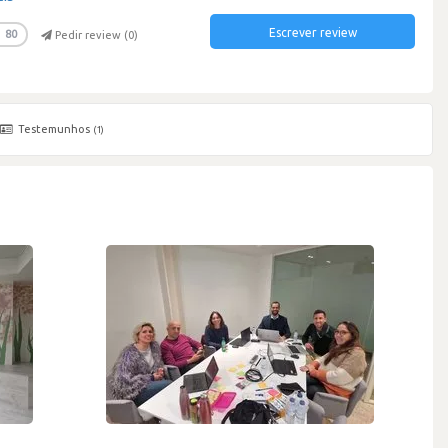
Escrever review
80
Pedir review (
0
)
Testemunhos
(1)