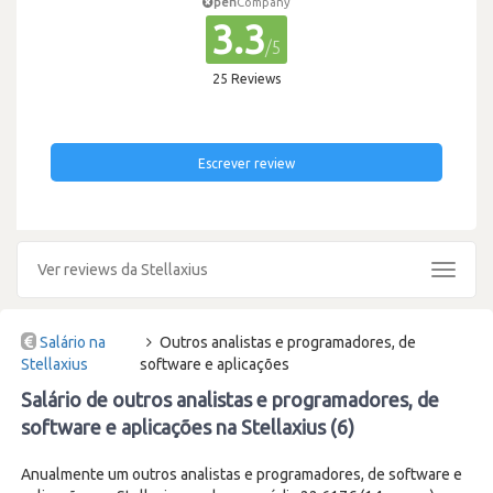
pen
Company
3.3
/5
25 Reviews
Escrever review
Ver reviews da Stellaxius
Toggle
navigat
Salário na
Outros analistas e programadores, de
Stellaxius
software e aplicações
Salário de outros analistas e programadores, de
software e aplicações na Stellaxius (6)
Anualmente um outros analistas e programadores, de software e