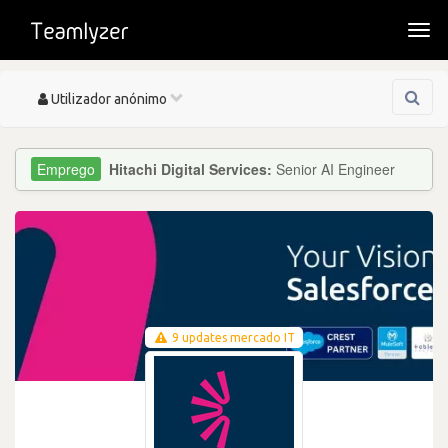
Togg
navi
Toggle
Utilizador anónimo
navigation
Hitachi Digital Services:
Senior AI Engineer
9 updates mercado IT