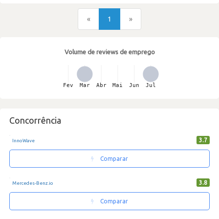
«
1
»
Volume de reviews de emprego
Concorrência
3.7
InnoWave
Comparar
3.8
Mercedes-Benz.io
Comparar