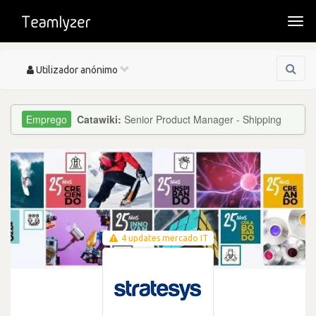
Togg
navi
Toggle
Utilizador anónimo
navigation
Catawiki:
Senior Product Manager - Shipping
4 updates mercado IT