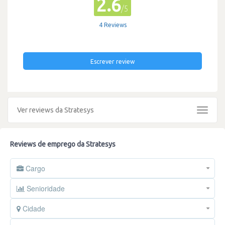
2.6
/5
4 Reviews
Escrever review
Ver reviews da Stratesys
Toggle
navigat
Reviews de emprego da Stratesys
Cargo
Senioridade
Cidade