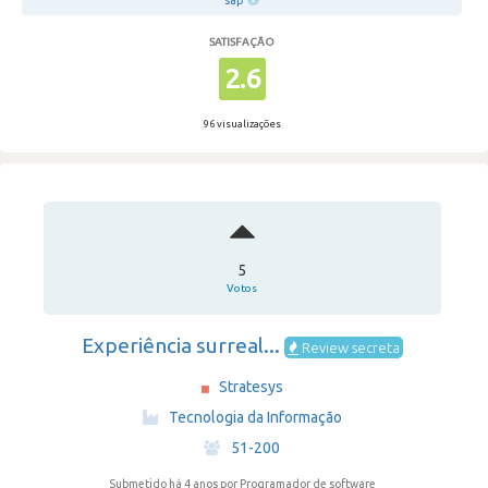
sap
SATISFAÇÃO
2.6
96 visualizações
5
Votos
Experiência surreal...
Review secreta
Stratesys
·
Tecnologia da Informação
·
51-200
Submetido há 4 anos
por Programador de software