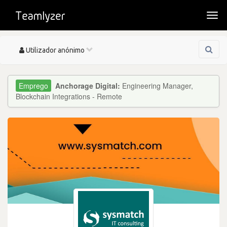
Togg
navi
Toggle
Utilizador anónimo
navigation
Anchorage Digital:
Engineering Manager,
Blockchain Integrations - Remote