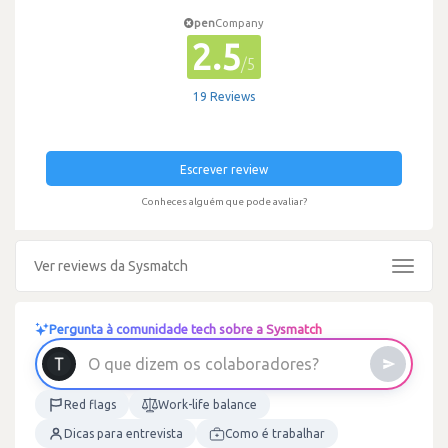
pen
Company
2.5
/5
19 Reviews
Escrever review
Conheces alguém que pode avaliar?
Ver reviews da Sysmatch
Toggle
navigat
Pergunta à comunidade tech sobre a Sysmatch
O
q
u
e
d
i
z
e
m
o
s
c
o
l
a
b
o
r
a
d
o
r
e
s
?
Red flags
Work-life balance
Dicas para entrevista
Como é trabalhar