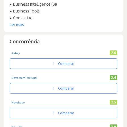
Business Intelligence (BI)
Business Tools
Consulting
Ler mais
Concorrência
2.6
Aubay
Comparar
3.4
Devoteam Portugal
Comparar
2.5
Novabase
Comparar
3.0