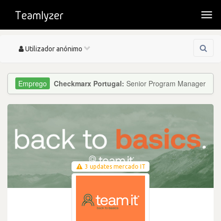
Togg
navi
Toggle
Utilizador anónimo
navigation
Checkmarx Portugal:
Senior Program Manager
3 updates mercado IT