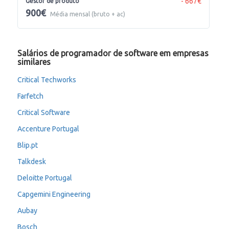
- 667€
Gestor de produto
900€
Média mensal (bruto + ac)
Salários de programador de software em empresas
similares
Critical Techworks
Farfetch
Critical Software
Accenture Portugal
Blip.pt
Talkdesk
Deloitte Portugal
Capgemini Engineering
Aubay
Bosch