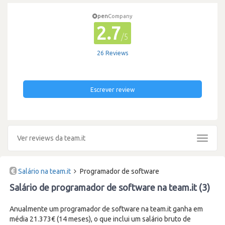
pen
Company
2.7
/5
26 Reviews
Escrever review
Ver reviews da team.it
Toggle
navigat
Salário na team.it
Programador de software
Salário de programador de software na team.it (3)
Anualmente um programador de software na team.it ganha em
média 21.373€ (14 meses), o que inclui um salário bruto de