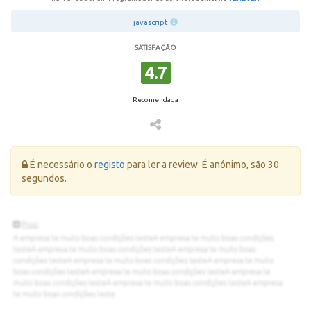
javascript
SATISFAÇÃO
4.7
Recomendada
Erro:
É necessário o
registo
para ler a review. É anónimo, são 30
segundos.