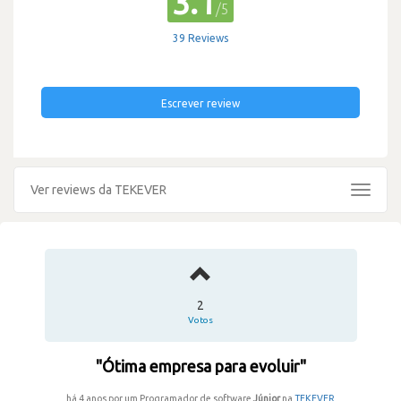
3.1
/5
39 Reviews
Escrever review
Ver reviews da TEKEVER
Toggle
navigat
2
Votos
"Ótima empresa para evoluir"
há 4 anos por um Programador de software
Júnior
na
TEKEVER