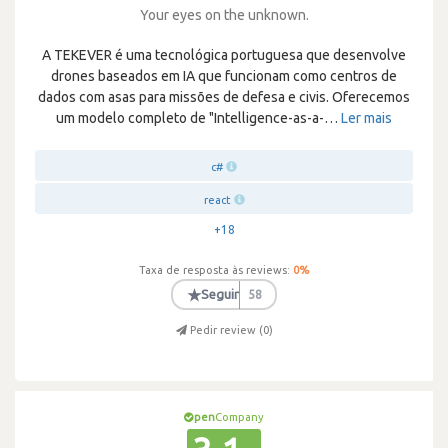
Your eyes on the unknown.
A TEKEVER é uma tecnológica portuguesa que desenvolve
drones baseados em IA que funcionam como centros de
dados com asas para missões de defesa e civis. Oferecemos
um modelo completo de "Intelligence-as-a-
…
Ler mais
c#
react
+18
Taxa de resposta às reviews:
0
%
★
Seguir
58
Pedir review (
0
)
pen
Company