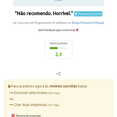
"Não recomendo. Horrível."
Review secreta
há 2 anos por um Programador de software na
Teleperformance Portugal
Sem feedback após entrevista
DIFICULDADE
2.3
Para acederes agora às
reviews secretas
basta:
Escrever uma review
(20 rep)
ou
Criar duas empresas
(10 rep)
Review de emprego