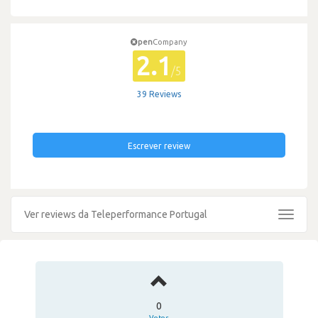
pen
Company
2.1
/5
39 Reviews
Escrever review
Ver reviews da Teleperformance Portugal
Toggle
navigat
0
Votos