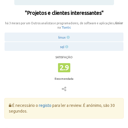
"Projetos e clientes interessantes"
há 3 meses por um Outros analistas e programadores, de software e aplicações
Júnior
na
Tlantic
linux
sql
SATISFAÇÃO
2.9
Recomendada
Erro:
É necessário o
registo
para ler a review. É anónimo, são 30
segundos.