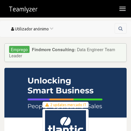
Togg
navi
Toggle
Utilizador anónimo
navigation
Findmore Consulting:
Data Engineer Team
Leader
2 updates mercado IT