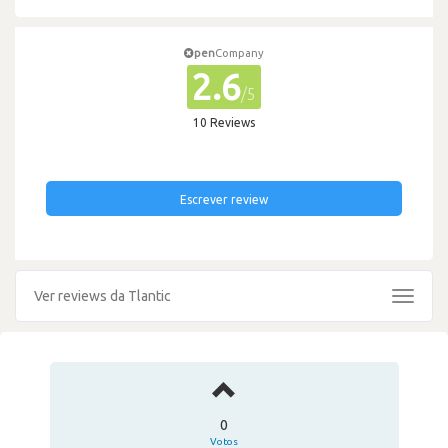
pen
Company
2.6
/5
10 Reviews
Escrever review
Ver reviews da Tlantic
Toggle
navigat
0
Votos