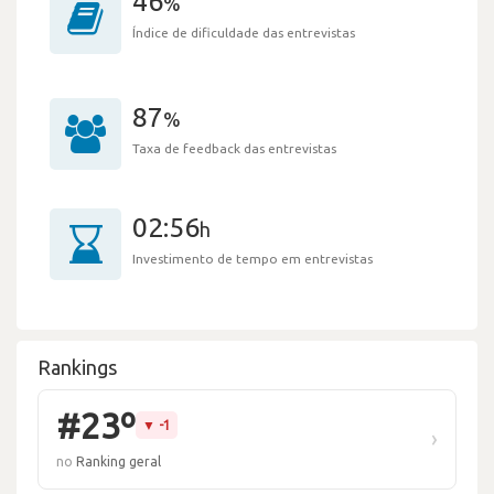
46
%
Índice de dificuldade das entrevistas
87
%
Taxa de feedback das entrevistas
02:56
h
Investimento de tempo em entrevistas
Rankings
#23º
▼ -1
›
no
Ranking geral