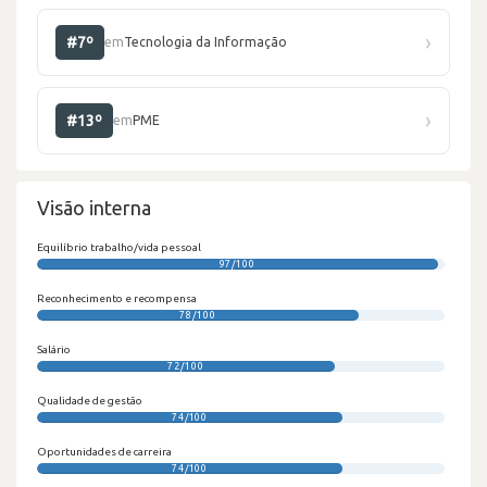
›
#7º
em
Tecnologia da Informação
›
#13º
em
PME
Visão interna
Equilíbrio trabalho/vida pessoal
97/100
Reconhecimento e recompensa
78/100
Salário
72/100
Qualidade de gestão
74/100
Oportunidades de carreira
74/100