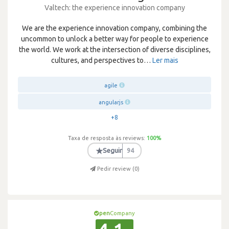
Valtech: the experience innovation company
We are the experience innovation company, combining the
uncommon to unlock a better way for people to experience
the world. We work at the intersection of diverse disciplines,
cultures, and perspectives to
…
Ler mais
agile
angularjs
+8
Taxa de resposta às reviews:
100
%
★
Seguir
94
Pedir review (
0
)
pen
Company