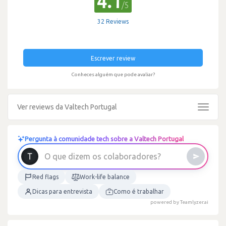
4.1
/5
32 Reviews
Escrever review
Conheces alguém que pode avaliar?
Ver reviews da Valtech Portugal
Toggle
navigat
Pergunta à comunidade tech sobre a Valtech Portugal
O
q
u
e
d
i
z
e
m
o
s
c
o
l
a
b
o
r
a
d
o
r
e
s
?
Red flags
Work-life balance
Dicas para entrevista
Como é trabalhar
powered by Teamlyzer.ai