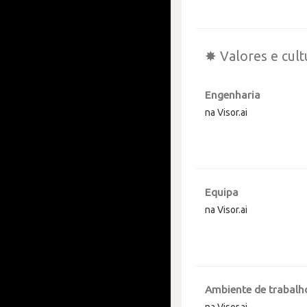
✸ Valores e cult
Engenharia
na Visor.ai
Equipa
na Visor.ai
Ambiente de trabalh