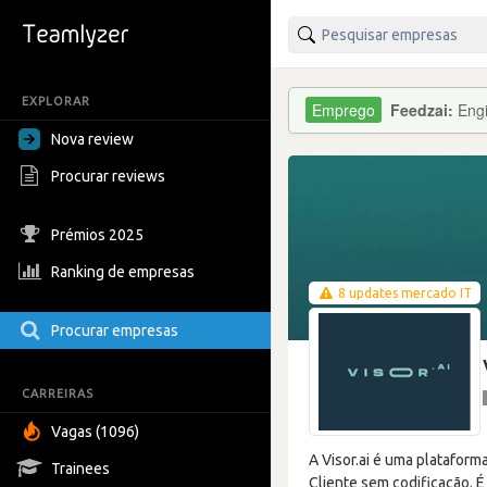
EXPLORAR
Feedzai:
Engi
Nova review
Procurar reviews
Prémios 2025
Ranking de empresas
8 updates mercado IT
Procurar empresas
CARREIRAS
Vagas (1096)
A Visor.ai é uma plataform
Trainees
Cliente sem codificação. 