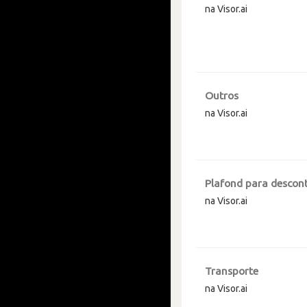
na Visor.ai
Outros
na Visor.ai
Plafond para descont
na Visor.ai
Transporte
na Visor.ai