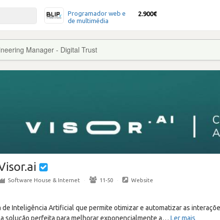
Programador web e
2.900€
de multimédia
neering Manager - Digital Trust
Visor.ai
Software House & Internet
·
11-50
·
Website
a de Inteligência Artificial que permite otimizar e automatizar as intera
É a solução perfeita para melhorar exponencialmente a
…
Ler mais