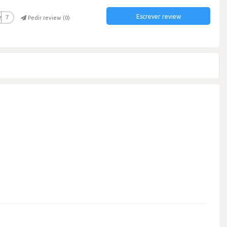
Escrever review
r
7
Pedir review (
0
)