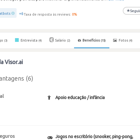
★
Segui
+6
atbots
Taxa de resposta às reviews:
0
%
go
Entrevista
Salário
Benefícios
Fotos
(3)
(4)
(2)
(15)
(4)
a Visor.ai
antagens (6)
al
Apoio educação / infância
seguros
Jogos no escritório (snooker, ping-pong,