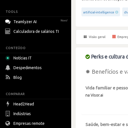
TOOLS
artificial-intelligence
ch
Novo!
Teamlyzer AI
Calculadora de salários TI
Visão geral
Empre
CONTEÚDO
Perks e cultura d
Notícias IT
Despedimentos
✸ Benefícios e v
Blog
Vida familiar e pesso
COMPARAR
na Visor.ai
Head2Head
Indústrias
Empresas remote
Saúde, bem-estar e 