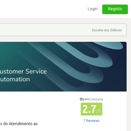
Login
Registo
Escolha dos Editores
pen
Company
2.7
/5
7 Reviews
ções do Atendimento ao