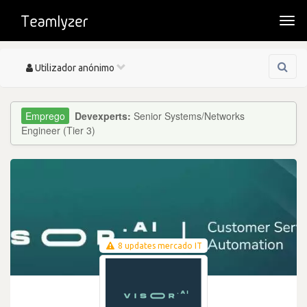
Togg
navi
Toggle
Utilizador anónimo
navigation
Devexperts:
Senior Systems/Networks
Engineer (Tier 3)
8 updates mercado IT