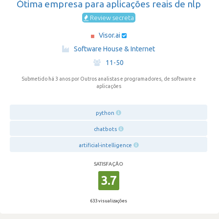
Ótima empresa para aplicações reais de nlp
Review secreta
Visor.ai
·
Software House & Internet
·
11-50
Submetido há 3 anos
por Outros analistas e programadores, de software e
aplicações
python
chatbots
artificial-intelligence
SATISFAÇÃO
3.7
633 visualizações