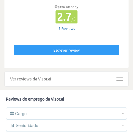
pen
Company
2.7
/5
7 Reviews
Escrever review
Ver reviews da Visor.ai
Toggle
navigat
Reviews de emprego da Visor.ai
Cargo
Senioridade