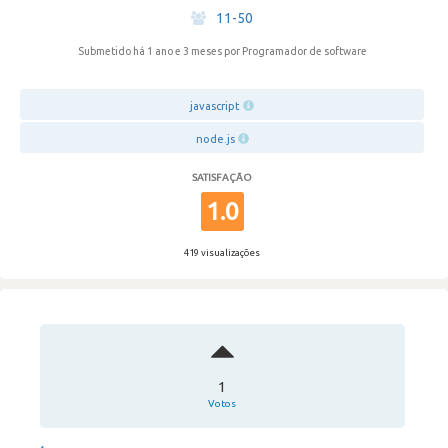
·
11-50
Submetido há 1 ano e 3 meses
por Programador de software
javascript
node.js
SATISFAÇÃO
1.0
419 visualizações
1
Votos