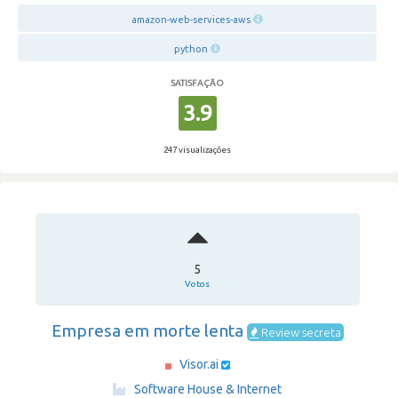
amazon-web-services-aws
python
SATISFAÇÃO
3.9
247 visualizações
5
Votos
Empresa em morte lenta
Review secreta
Visor.ai
·
Software House & Internet