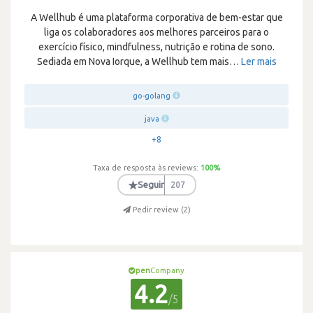
A Wellhub é uma plataforma corporativa de bem-estar que
liga os colaboradores aos melhores parceiros para o
exercício físico, mindfulness, nutrição e rotina de sono.
Sediada em Nova Iorque, a Wellhub tem mais
…
Ler mais
go-golang
java
+8
Taxa de resposta às reviews:
100
%
★
Seguir
207
Pedir review (
2
)
pen
Company
4.2
/5