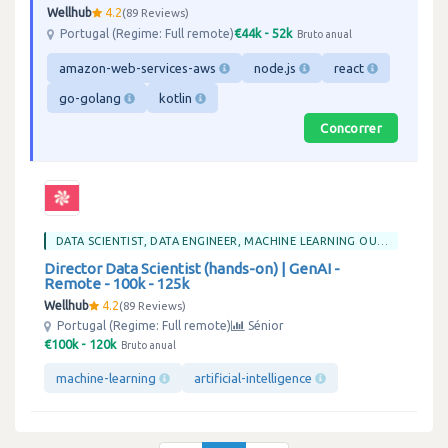
Wellhub
4.2
89 Reviews
€44k - 52k
Portugal (Regime: Full remote)
Bruto anual
amazon-web-services-aws
node.js
react
go-golang
kotlin
Concorrer
DATA SCIENTIST, DATA ENGINEER, MACHINE LEARNING OU BIG DATA
Director Data Scientist (hands-on) | GenAI -
Remote - 100k - 125k
Wellhub
4.2
89 Reviews
Portugal (Regime: Full remote)
Sénior
€100k - 120k
Bruto anual
machine-learning
artificial-intelligence