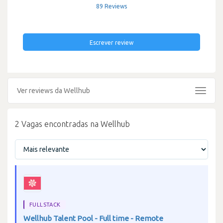
89 Reviews
Escrever review
Ver reviews da Wellhub
Toggle
navigat
2 Vagas encontradas na Wellhub
FULLSTACK
Wellhub Talent Pool - Full time - Remote