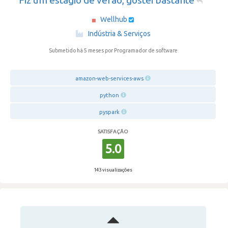
Fiz um estagio de verão, gostei bastante
Wellhub
·
Indústria & Serviços
Submetido há 5 meses
por Programador de software
amazon-web-services-aws
python
pyspark
SATISFAÇÃO
5.0
143 visualizações