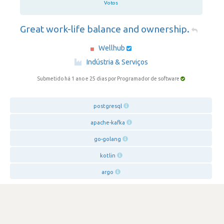
Votos
Great work-life balance and ownership.
Wellhub
·
Indústria & Serviços
Submetido há 1 ano e 25 dias
por Programador de software
postgresql
apache-kafka
go-golang
kotlin
argo
SATISFAÇÃO
4.7