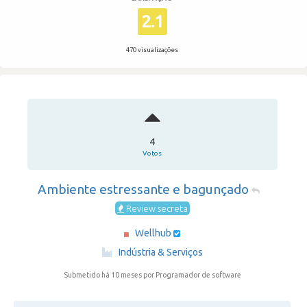
2.1
470 visualizações
4
Votos
Ambiente estressante e bagunçado
Review secreta
Wellhub
·
Indústria & Serviços
Submetido há 10 meses
por Programador de software