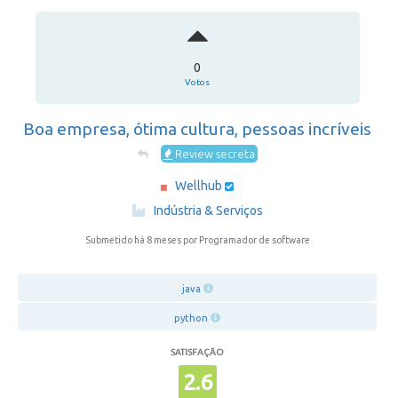
0
Votos
Boa empresa, ótima cultura, pessoas incríveis
Review secreta
Wellhub
·
Indústria & Serviços
Submetido há 8 meses
por Programador de software
java
python
SATISFAÇÃO
2.6