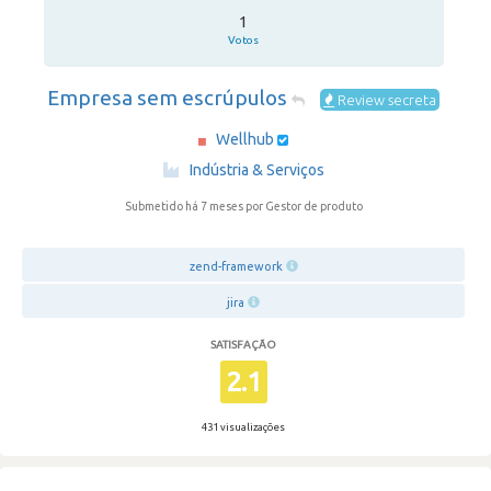
1
Votos
Empresa sem escrúpulos
Review secreta
Wellhub
·
Indústria & Serviços
Submetido há 7 meses
por Gestor de produto
zend-framework
jira
SATISFAÇÃO
2.1
431 visualizações