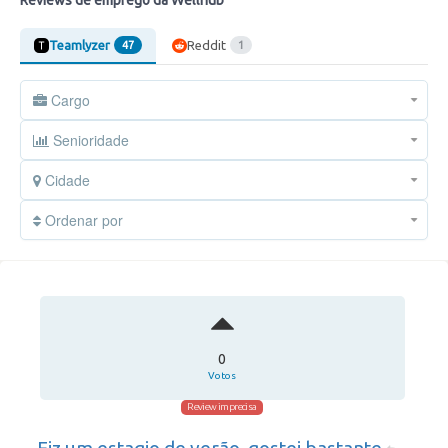
Reviews de emprego da Wellhub
Teamlyzer
Reddit
47
1
Cargo
Senioridade
Cidade
Ordenar por
0
Votos
Review imprecisa