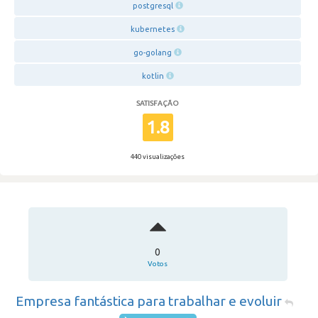
postgresql
kubernetes
go-golang
kotlin
SATISFAÇÃO
1.8
440 visualizações
0
Votos
Empresa fantástica para trabalhar e evoluir