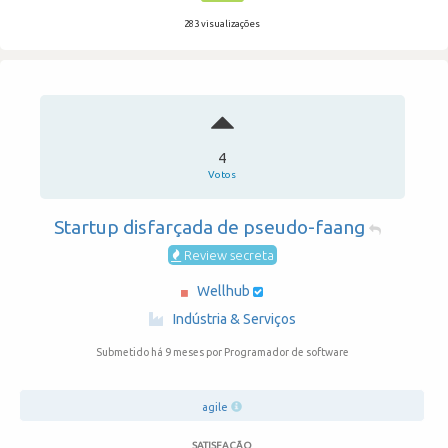
283 visualizações
4
Votos
Startup disfarçada de pseudo-faang
Review secreta
Wellhub
·
Indústria & Serviços
Submetido há 9 meses
por Programador de software
agile
SATISFAÇÃO