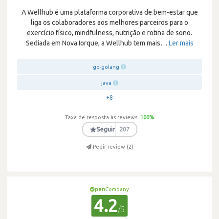
A Wellhub é uma plataforma corporativa de bem-estar que
liga os colaboradores aos melhores parceiros para o
exercício físico, mindfulness, nutrição e rotina de sono.
Sediada em Nova Iorque, a Wellhub tem mais
…
Ler mais
go-golang
java
+8
Taxa de resposta às reviews:
100
%
★
Seguir
207
Pedir review (
2
)
pen
Company
4.2
/5