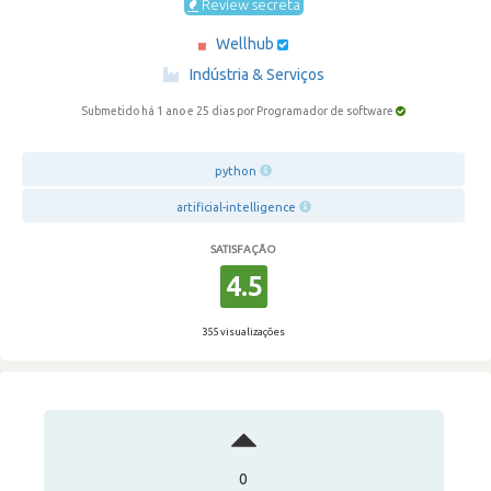
Review secreta
Wellhub
·
Indústria & Serviços
Submetido há 1 ano e 25 dias
por Programador de software
python
artificial-intelligence
SATISFAÇÃO
4.5
355 visualizações
0