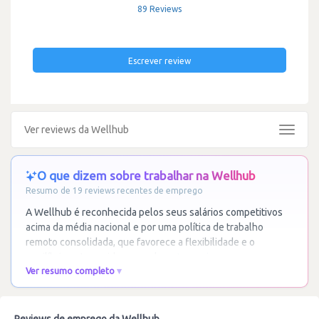
89 Reviews
Escrever review
Ver reviews da Wellhub
Toggle
navigat
O que dizem sobre trabalhar na Wellhub
Resumo de 19 reviews recentes de emprego
A Wellhub é reconhecida pelos seus salários competitivos
acima da média nacional e por uma política de trabalho
remoto consolidada, que favorece a flexibilidade e o
equilíbrio entre a vida pessoal e
…
Ler mais
Ver resumo completo