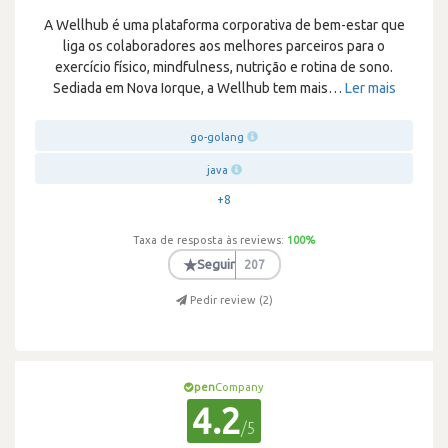
A Wellhub é uma plataforma corporativa de bem-estar que
liga os colaboradores aos melhores parceiros para o
exercício físico, mindfulness, nutrição e rotina de sono.
Sediada em Nova Iorque, a Wellhub tem mais
…
Ler mais
go-golang
java
+8
Taxa de resposta às reviews:
100
%
★
Seguir
207
Pedir review (
2
)
pen
Company
4.2
/5