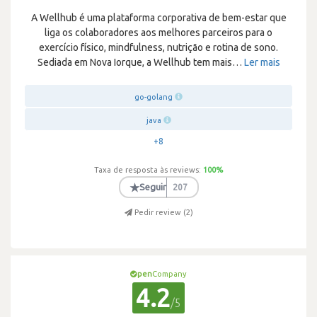
A Wellhub é uma plataforma corporativa de bem-estar que
liga os colaboradores aos melhores parceiros para o
exercício físico, mindfulness, nutrição e rotina de sono.
Sediada em Nova Iorque, a Wellhub tem mais
…
Ler mais
go-golang
java
+8
Taxa de resposta às reviews:
100
%
★
Seguir
207
Pedir review (
2
)
pen
Company
4.2
/5