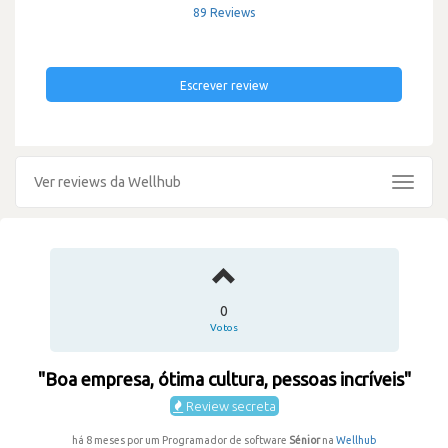
89 Reviews
Escrever review
Ver reviews da Wellhub
Toggle
navigat
0
Votos
"Boa empresa, ótima cultura, pessoas incríveis"
Review secreta
há 8 meses por um Programador de software
Sénior
na
Wellhub