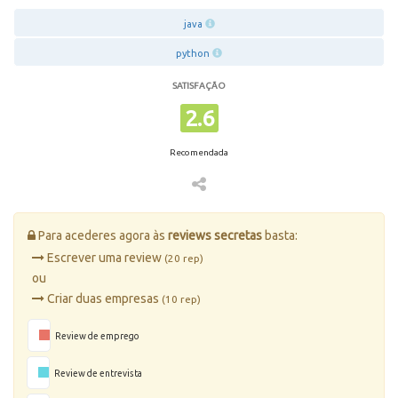
java
python
SATISFAÇÃO
2.6
Recomendada
Para acederes agora às
reviews secretas
basta:
Escrever uma review
(20 rep)
ou
Criar duas empresas
(10 rep)
Review de emprego
Review de entrevista