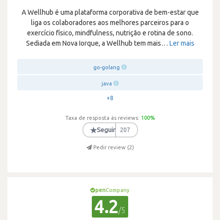
A Wellhub é uma plataforma corporativa de bem-estar que
liga os colaboradores aos melhores parceiros para o
exercício físico, mindfulness, nutrição e rotina de sono.
Sediada em Nova Iorque, a Wellhub tem mais
…
Ler mais
go-golang
java
+8
Taxa de resposta às reviews:
100
%
★
Seguir
207
Pedir review (
2
)
pen
Company
4.2
/5