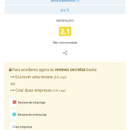
zend-framework
jira
SATISFAÇÃO
2.1
Não recomendada
Para acederes agora às
reviews secretas
basta:
Escrever uma review
(20 rep)
ou
Criar duas empresas
(10 rep)
Review de emprego
Review de entrevista
Criar empresa