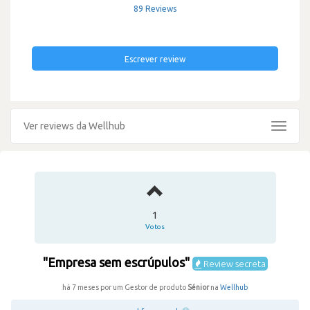
89 Reviews
Escrever review
Ver reviews da Wellhub
Toggle
navigat
1
Votos
"Empresa sem escrúpulos"
Review secreta
há 7 meses por um Gestor de produto
Sénior
na
Wellhub