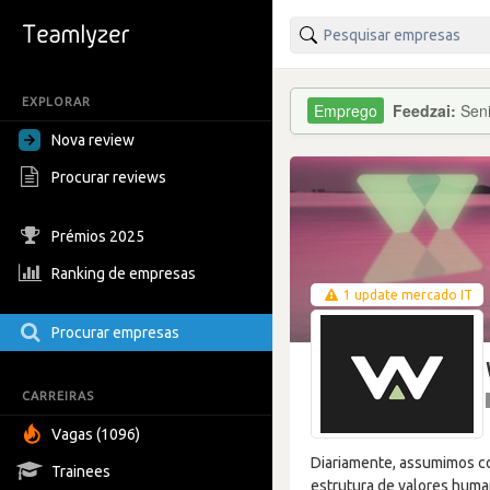
EXPLORAR
Feedzai:
Seni
Nova review
Procurar reviews
Prémios 2025
Ranking de empresas
1 update mercado IT
Procurar empresas
CARREIRAS
Vagas (1096)
Diariamente, assumimos co
Trainees
estrutura de valores human