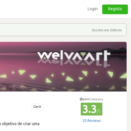
Login
Registo
Escolha dos Editores
pen
Company
3.3
Gerir
/5
20 Reviews
objetivo de criar uma