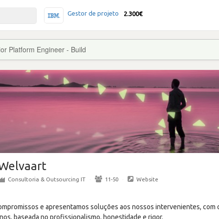
Gestor de projeto
2.300€
or Platform Engineer - Build
Welvaart
Consultoria & Outsourcing IT
·
11-50
·
Website
mpromissos e apresentamos soluções aos nossos intervenientes, com o 
os, baseada no profissionalismo, honestidade e rigor.