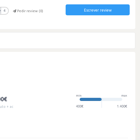
Escrever review
r
4
Pedir review (
0
)
min
max
00€
400€
1.400€
uto + ac