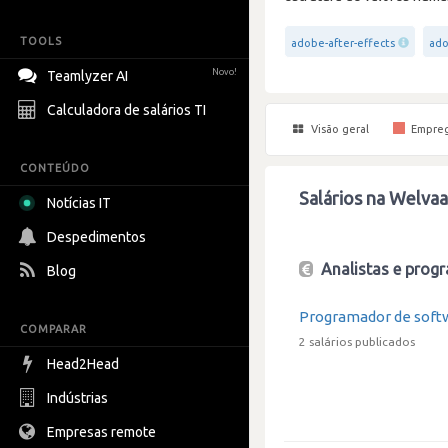
TOOLS
adobe-after-effects
ado
Novo!
Teamlyzer AI
Calculadora de salários TI
Visão geral
Empre
CONTEÚDO
Salários na Welvaa
Notícias IT
Despedimentos
Analistas e progr
Blog
Programador de soft
COMPARAR
2 salários publicados
Head2Head
Indústrias
Empresas remote