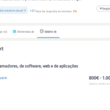
★
Segui
+23
be-creative-cloud
Taxa de resposta às reviews:
0
%
go
Entrevista
Salário
(12)
(8)
(4)
rt
amadores, de software, web e de aplicações
800€ - 1.0
ware
Salário médio br