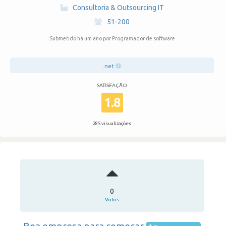
·
Consultoria & Outsourcing IT
·
51-200
Submetido há um ano
por Programador de software
.net
SATISFAÇÃO
1.8
285 visualizações
0
Votos