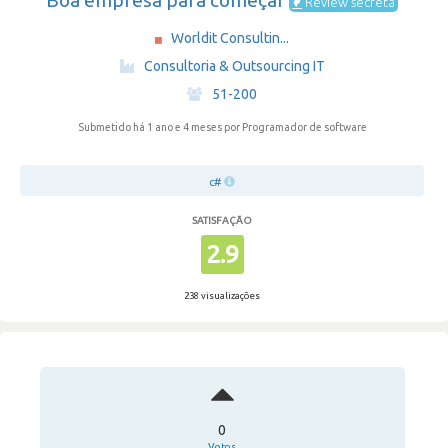
Boa empresa para começar
Review secreta
Worldit Consultin...
·
Consultoria & Outsourcing IT
·
51-200
Submetido há 1 ano e 4 meses
por Programador de software
c#
SATISFAÇÃO
2.9
238 visualizações
0
Votos