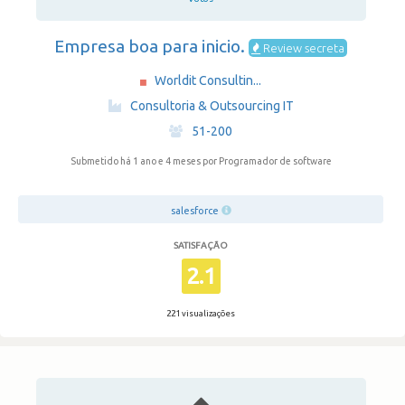
Empresa boa para inicio.
Review secreta
Worldit Consultin...
·
Consultoria & Outsourcing IT
·
51-200
Submetido há 1 ano e 4 meses
por Programador de software
salesforce
SATISFAÇÃO
2.1
221 visualizações