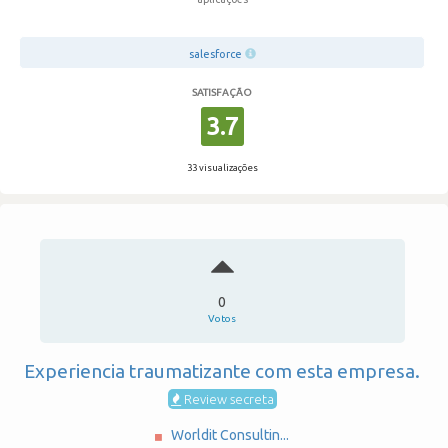
salesforce
SATISFAÇÃO
3.7
33 visualizações
0
Votos
Experiencia traumatizante com esta empresa.
Review secreta
Worldit Consultin...