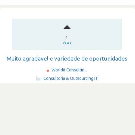
1
Votos
Muito agradavel e variedade de oportunidades
Worldit Consultin...
·
Consultoria & Outsourcing IT
·
51-200
Submetido há 2 anos por
utilizador_42949
64-bit
SATISFAÇÃO