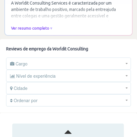
A Worldit Consulting Services é caracterizada por um
ambiente de trabalho positivo, marcado pela entreajuda
entre colegas e uma gestão geralmente acessível e
empática. A empresa destaca-se pela organização de
…
Ler
Ver resumo completo
mais
Reviews de emprego da Worldit Consulting
Cargo
Nível de experiência
Cidade
Ordenar por