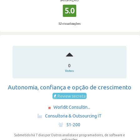
SATISFAÇÃO
5.0
52 visualizações
0
Votos
Autonomia, confiança e opção de crescimento
Review secreta
Worldit Consultin...
·
Consultoria & Outsourcing IT
·
51-200
Submetido há 7 dias
por Outros analistas e programadores, de software e
aplicações