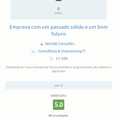
0
Votos
Empresa com um passado sólido e um bom
futuro
Worldit Consultin...
·
Consultoria & Outsourcing IT
·
51-200
Submetido há 1 ano e 6 meses
por Outros analistas e programadores, de software e
aplicações
crm
SATISFAÇÃO
5.0
286 visualizações