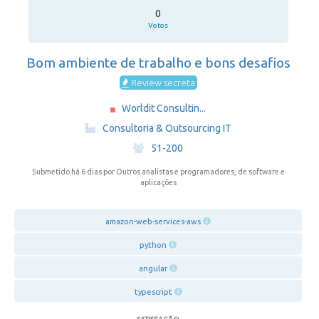
0
Votos
Bom ambiente de trabalho e bons desafios
Review secreta
Worldit Consultin...
·
Consultoria & Outsourcing IT
·
51-200
Submetido há 6 dias
por Outros analistas e programadores, de software e
aplicações
amazon-web-services-aws
python
angular
typescript