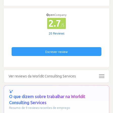
pen
Company
2.7
/5
20 Reviews
Escrever review
Ver reviews da Worldit Consulting Services
Toggle
navigat
O que dizem sobre trabalhar na Worldit
Consulting Services
Resumo de 9 reviews recentes de emprego