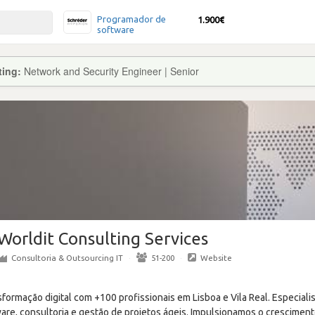
Programador de
1.900€
software
ting:
Network and Security Engineer | Senior
Worldit Consulting Services
Consultoria & Outsourcing IT
·
51-200
·
Website
formação digital com +100 profissionais em Lisboa e Vila Real. Especial
re, consultoria e gestão de projetos ágeis. Impulsionamos o crescimen