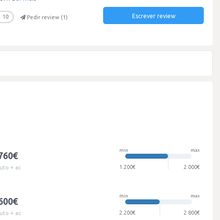
Escrever review
10
Pedir review (
1
)
min
max
.760€
1.200€
2.000€
uto + ac
min
max
.600€
2.200€
2.800€
uto + ac