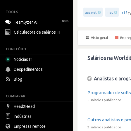
TOOLS
+15
asp.net
.net
Ta
Novo!
Teamlyzer AI
Calculadora de salários TI
Visão geral
Empre
CONTEÚDO
Salários na Worldi
Notícias IT
Despedimentos
Analistas e progr
Blog
Programador de soft
COMPARAR
5 salários publicados
Head2Head
Indústrias
Outros analistas e pr
Empresas remote
2 salários publicados