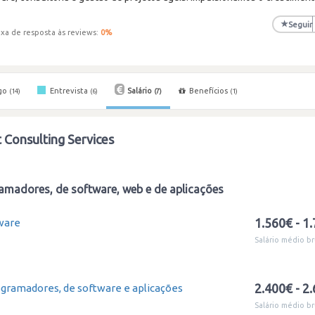
★
Seguir
xa de resposta às reviews:
0
%
go
Entrevista
Salário
Benefícios
(14)
(6)
(7)
(1)
t Consulting Services
amadores, de software, web e de aplicações
1.560€ - 1
ware
Salário médio br
2.400€ - 2
ogramadores, de software e aplicações
Salário médio br