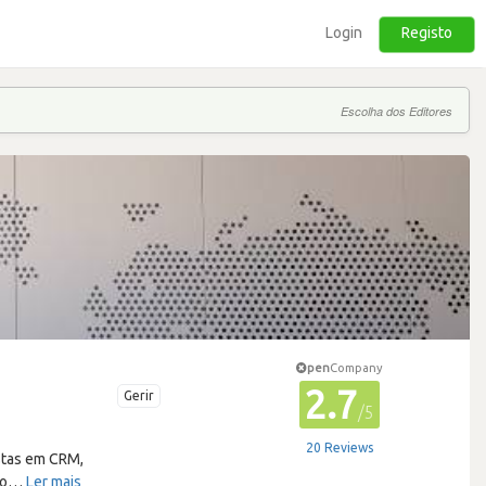
Login
Registo
Escolha dos Editores
pen
Company
2.7
Gerir
/5
20 Reviews
istas em CRM,
to
…
Ler mais