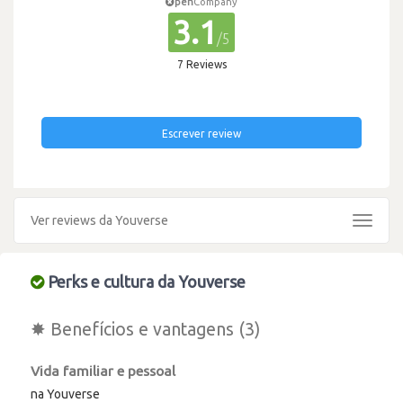
pen
Company
3.1
/5
7 Reviews
Escrever review
Ver reviews da Youverse
Toggle
navigat
Perks e cultura da Youverse
✸ Benefícios e vantagens (3)
Vida familiar e pessoal
na Youverse