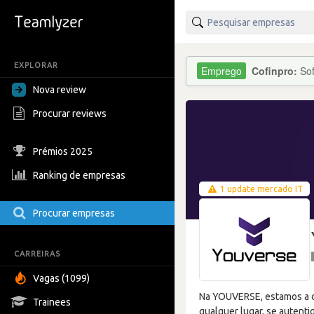
EXPLORAR
Cofinpro:
Sof
Nova review
Procurar reviews
Prémios 2025
Ranking de empresas
1 update mercado IT
Procurar empresas
CARREIRAS
Vagas (1099)
Na YOUVERSE, estamos a cr
Trainees
qualquer lugar, se autenti