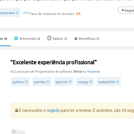
★
Segui
+11
vices-aws
Taxa de resposta às reviews:
0
%
go
Entrevista
Salário
Benefícios
(4)
(3)
(1)
(7)
"Excelente experiência profissional"
há 2 anos por um Programador de software
Sénior
na
Youverse
python
pandas
pytorch
numpy
matplotlib
Erro:
É necessário o
registo
para ler a review. É anónimo, são 30 se