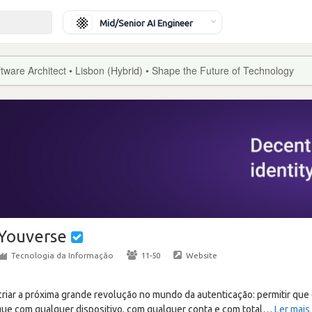
Mid/Senior AI Engineer
tware Architect • Lisbon (Hybrid) • Shape the Future of Technology
Youverse
Tecnologia da Informação
·
11-50
·
Website
iar a próxima grande revolução no mundo da autenticação: permitir que
que com qualquer dispositivo, com qualquer conta e com total
…
Ler mais