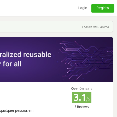
Login
Registo
Escolha dos Editores
pen
Company
3.1
/5
7 Reviews
 qualquer pessoa, em