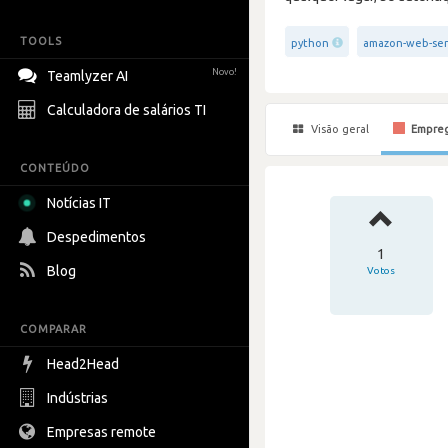
TOOLS
python
amazon-web-ser
Novo!
Teamlyzer AI
Calculadora de salários TI
Visão geral
Empre
CONTEÚDO
Notícias IT
Despedimentos
1
Blog
Votos
COMPARAR
Head2Head
Indústrias
Empresas remote