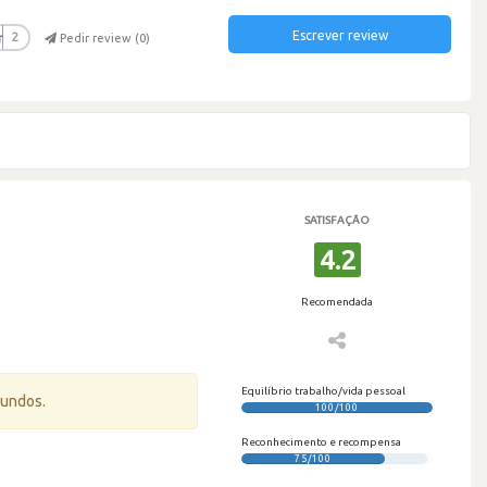
Escrever review
r
2
Pedir review (
0
)
SATISFAÇÃO
4.2
Recomendada
Equilíbrio trabalho/vida pessoal
gundos.
100/100
Reconhecimento e recompensa
75/100