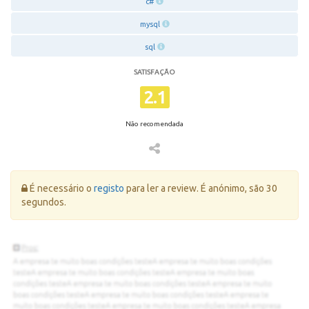
c#
mysql
sql
SATISFAÇÃO
2.1
Não recomendada
Erro:
É necessário o
registo
para ler a review. É anónimo, são 30
segundos.