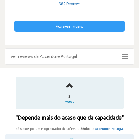
382 Reviews
Escrever review
Ver reviews da Accenture Portugal
Toggle
navigat
3
Votos
"Depende mais do acaso que da capacidade"
há 6 anos por um Programador de software
Sénior
na
Accenture Portugal