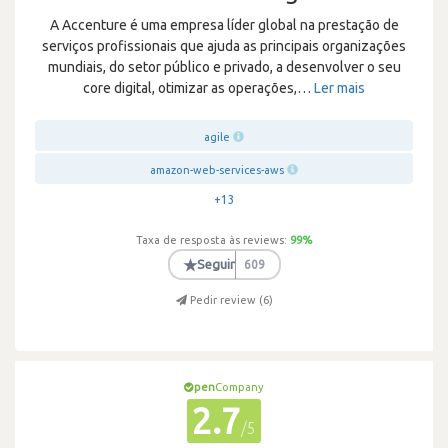
A Accenture é uma empresa líder global na prestação de
serviços profissionais que ajuda as principais organizações
mundiais, do setor público e privado, a desenvolver o seu
core digital, otimizar as operações,
…
Ler mais
agile
amazon-web-services-aws
+13
Taxa de resposta às reviews:
99
%
★
Seguir
609
Pedir review (
6
)
pen
Company
2.7
/5