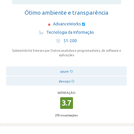
Ótimo ambiente e transparência
AdvanceWorks
·
Tecnologia da Informação
·
51-200
Submetido há 9 meses
por Outros analistas e programadores, de software e
aplicações
azure
devops
SATISFAÇÃO
3.7
270 visualizações