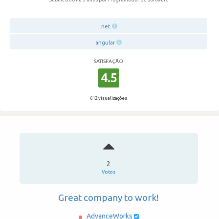
.net
angular
SATISFAÇÃO
4.5
612 visualizações
2
Votos
Great company to work!
AdvanceWorks