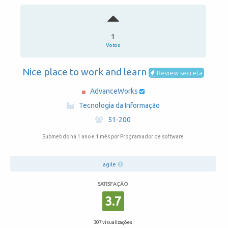
1
Votos
Nice place to work and learn
Review secreta
AdvanceWorks
·
Tecnologia da Informação
·
51-200
Submetido há 1 ano e 1 mês
por Programador de software
agile
SATISFAÇÃO
3.7
307 visualizações