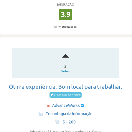
SATISFAÇÃO
3.9
647 visualizações
2
Votos
Ótima experiência. Bom local para trabalhar.
Review secreta
AdvanceWorks
·
Tecnologia da Informação
·
51-200
Submetido há 3 anos
por Programador de software