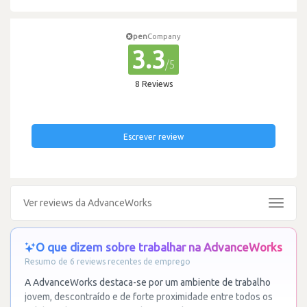
pen
Company
3.3
/5
8 Reviews
Escrever review
Ver reviews da AdvanceWorks
Toggle
navigat
O que dizem sobre trabalhar na AdvanceWorks
Resumo de 6 reviews recentes de emprego
A AdvanceWorks destaca-se por um ambiente de trabalho
jovem, descontraído e de forte proximidade entre todos os