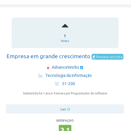
1
Votos
Empresa em grande crescimento
Review secreta
AdvanceWorks
·
Tecnologia da Informação
·
51-200
Submetido há 1 ano e 4 meses
por Programador de software
.net
SATISFAÇÃO
3.1