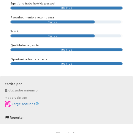
Equilíbrio trabalho/vida pessoal
100/100
Reconhecimento e recompensa
75/100
Salário
75/100
Qualidade de gestão
100/100
Oportunidades de carreira
100/100
escrito por
utilizador anónimo
moderado por
Jorge Antunes
Reportar