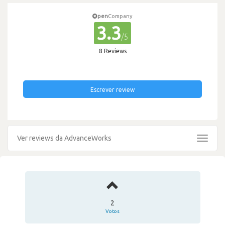
pen
Company
3.3
/5
8 Reviews
Escrever review
Ver reviews da AdvanceWorks
Toggle
navigat
2
Votos