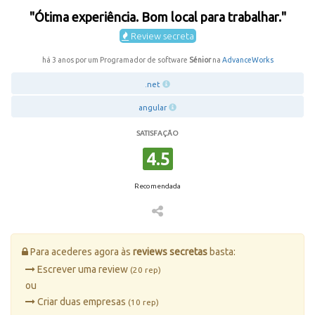
"Ótima experiência. Bom local para trabalhar."
Review secreta
há 3 anos por um Programador de software
Sénior
na
AdvanceWorks
.net
angular
SATISFAÇÃO
4.5
Recomendada
Para acederes agora às
reviews secretas
basta:
Escrever uma review
(20 rep)
ou
Criar duas empresas
(10 rep)