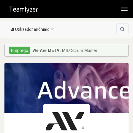
Togg
navi
Toggle
Utilizador anónimo
navigation
We Are META:
MID Scrum Master