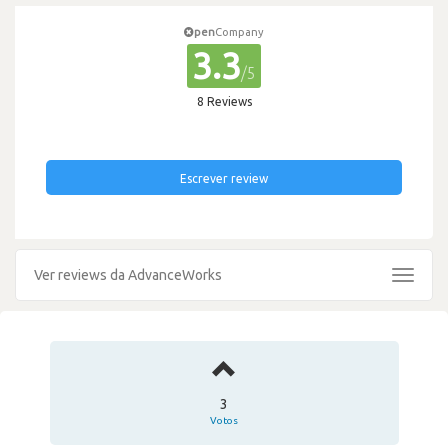
pen
Company
3.3
/5
8 Reviews
Escrever review
Ver reviews da AdvanceWorks
Toggle
navigat
3
Votos