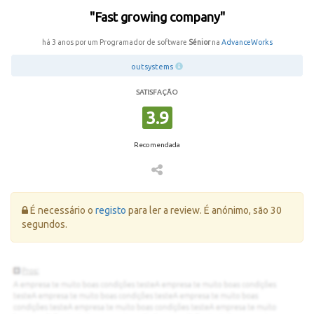
"Fast growing company"
há 3 anos por um Programador de software
Sénior
na
AdvanceWorks
outsystems
SATISFAÇÃO
3.9
Recomendada
Erro:
É necessário o
registo
para ler a review. É anónimo, são 30
segundos.