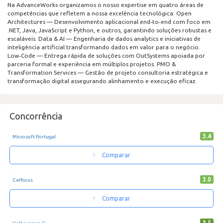
Na AdvanceWorks organizamos o nosso expertise em quatro áreas de
competências que refletem a nossa excelência tecnológica: Open
Architectures — Desenvolvimento aplicacional end‑to‑end com foco em
.NET, Java, JavaScript e Python, e outros, garantindo soluções robustas e
escaláveis. Data & AI — Engenharia de dados analytics e iniciativas de
inteligência artificial transformando dados em valor para o negócio.
Low‑Code — Entrega rápida de soluções com OutSystems apoiada por
parceria formal e experiência em múltiplos projetos. PMO &
Transformation Services — Gestão de projeto consultoria estratégica e
transformação digital assegurando alinhamento e execução eficaz.
Concorrência
3.4
Microsoft Portugal
Comparar
3.0
Celfocus
Comparar
3.5