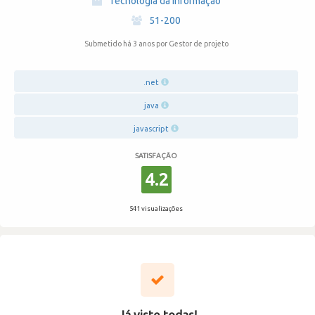
Tecnologia da Informação
·
51-200
Submetido há 3 anos
por Gestor de projeto
.net
java
javascript
SATISFAÇÃO
4.2
541 visualizações
Já viste todas!