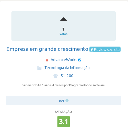
1
Votos
Empresa em grande crescimento
Review secreta
AdvanceWorks
·
Tecnologia da Informação
·
51-200
Submetido há 1 ano e 4 meses
por Programador de software
.net
SATISFAÇÃO
3.1