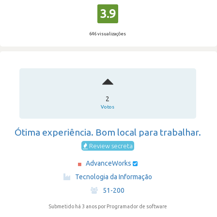
3.9
646 visualizações
2
Votos
Ótima experiência. Bom local para trabalhar.
Review secreta
AdvanceWorks
·
Tecnologia da Informação
·
51-200
Submetido há 3 anos
por Programador de software