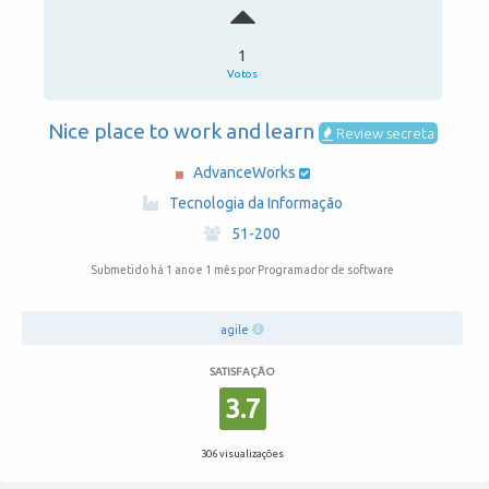
1
Votos
Nice place to work and learn
Review secreta
AdvanceWorks
·
Tecnologia da Informação
·
51-200
Submetido há 1 ano e 1 mês
por Programador de software
agile
SATISFAÇÃO
3.7
306 visualizações