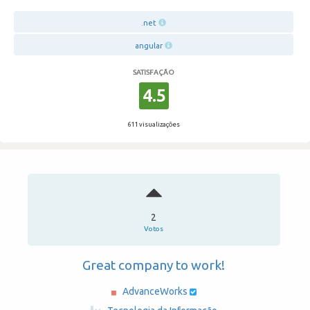
.net
angular
SATISFAÇÃO
4.5
611 visualizações
2
Votos
Great company to work!
AdvanceWorks
·