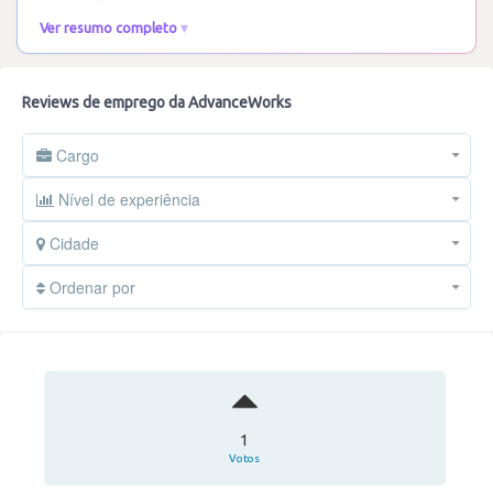
direto e fácil com as chefias de topo,
…
Ler mais
Ver resumo completo
Reviews de emprego da AdvanceWorks
Cargo
Nível de experiência
Cidade
Ordenar por
1
Votos