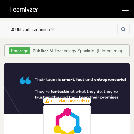
Togg
navi
Toggle
Utilizador anónimo
navigation
Zühlke:
AI Technology Specialist (Internal role)
10 updates mercado IT