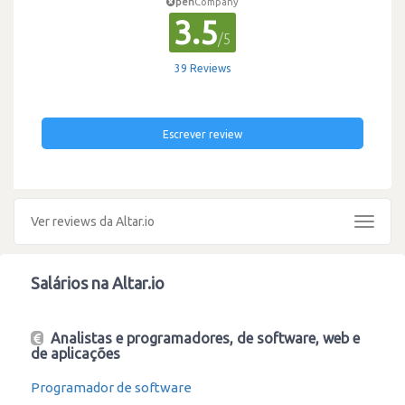
pen
Company
3.5
/5
39 Reviews
Escrever review
Ver reviews da Altar.io
Toggle
navigat
Salários na Altar.io
Analistas e programadores, de software, web e
de aplicações
Programador de software