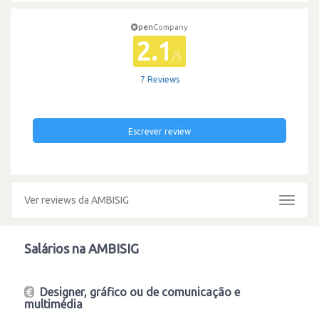
pen
Company
2.1
/5
7 Reviews
Escrever review
Ver reviews da AMBISIG
Toggle
navigat
Salários na AMBISIG
Designer, gráfico ou de comunicação e
multimédia