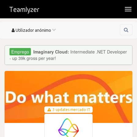
Togg
navi
Toggle
Utilizador anónimo
navigation
Imaginary Cloud:
Intermediate .NET Developer
- up 39k gross per year!
3 updates mercado IT