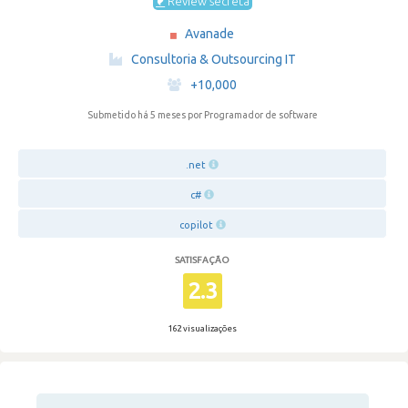
Review secreta
Avanade
·
Consultoria & Outsourcing IT
·
+10,000
Submetido há 5 meses
por Programador de software
.net
c#
copilot
SATISFAÇÃO
2.3
162 visualizações