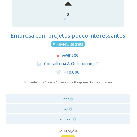
0
Votos
Empresa com projetos pouco interessantes
Review secreta
Avanade
·
Consultoria & Outsourcing IT
·
+10,000
Submetido há 1 ano e 5 meses
por Programador de software
.net
sql
angular
SATISFAÇÃO