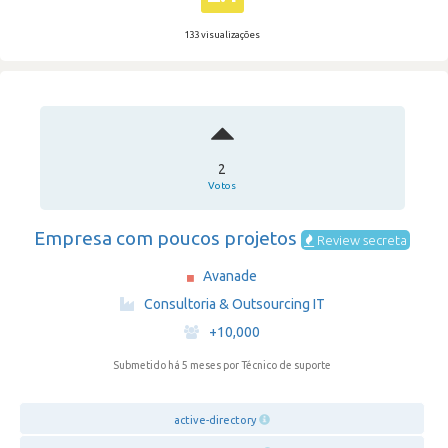
133 visualizações
2
Votos
Empresa com poucos projetos
Review secreta
Avanade
·
Consultoria & Outsourcing IT
·
+10,000
Submetido há 5 meses
por Técnico de suporte
active-directory