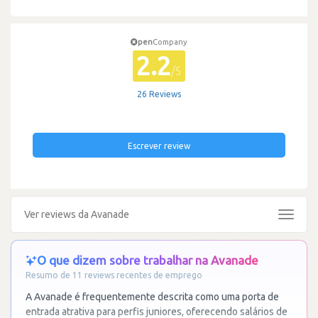
pen
Company
2.2
/5
26 Reviews
Escrever review
Ver reviews da Avanade
Toggle
navigat
O que dizem sobre trabalhar na Avanade
Resumo de 11 reviews recentes de emprego
A Avanade é frequentemente descrita como uma porta de
entrada atrativa para perfis juniores, oferecendo salários de