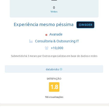
0
Votos
Experiência mesmo péssima
INSIDER
Avanade
·
Consultoria & Outsourcing IT
·
+10,000
Submetido há 3 meses
por Outros especialistas em base de dados e redes
databricks
SATISFAÇÃO
1.8
166 visualizações