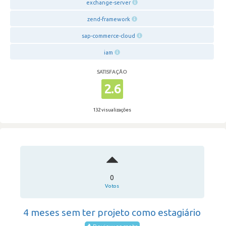
exchange-server
zend-framework
sap-commerce-cloud
iam
SATISFAÇÃO
2.6
132 visualizações
0
Votos
4 meses sem ter projeto como estagiário