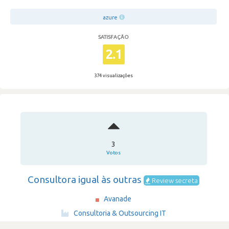
azure
SATISFAÇÃO
2.1
374 visualizações
3
Votos
Consultora igual às outras
Review secreta
Avanade
·
Consultoria & Outsourcing IT
·
+10,000