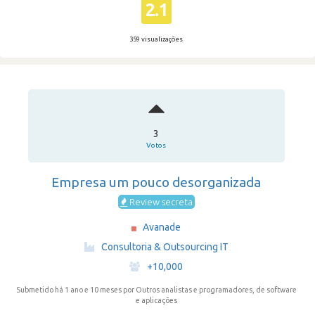
2.1
359 visualizações
3
Votos
Empresa um pouco desorganizada
Review secreta
Avanade
·
Consultoria & Outsourcing IT
·
+10,000
Submetido há 1 ano e 10 meses
por Outros analistas e programadores, de software
e aplicações