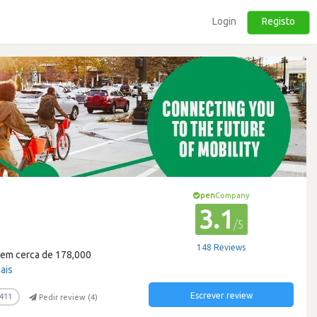
Login
Registo
pen
Company
3.1
/5
148 Reviews
 tem cerca de 178,000
ais
Escrever review
411
Pedir review (
4
)