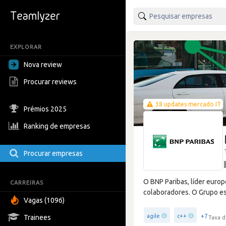
EXPLORAR
Nova review
Procurar reviews
38 updates mercado IT
Prémios 2025
Ranking de empresas
Procurar empresas
O BNP Paribas, líder euro
CARREIRAS
colaboradores. O Grupo est
Vagas (1096)
+7
agile
c++
Trainees
Taxa d