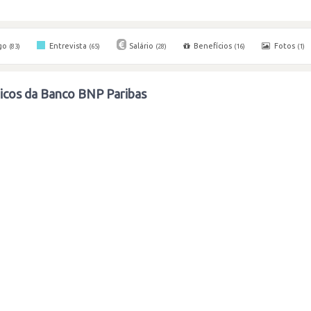
go
Entrevista
Salário
Benefícios
Fotos
(83)
(65)
(28)
(16)
(1)
icos da Banco BNP Paribas