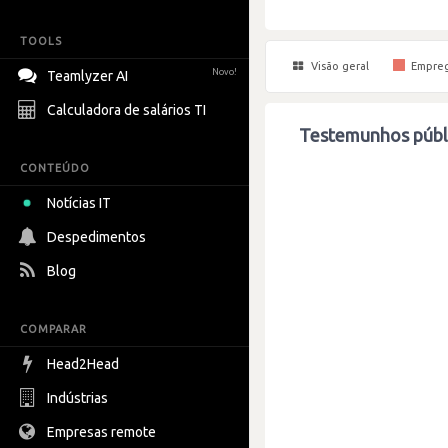
TOOLS
Visão geral
Empre
Novo!
Teamlyzer AI
Calculadora de salários TI
Testemunhos públ
CONTEÚDO
Notícias IT
Despedimentos
Blog
COMPARAR
Head2Head
Indústrias
Empresas remote