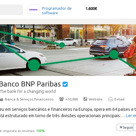
Programador de
1.600€
software
Banco BNP Paribas
The bank for a changing world
Banca & Serviços Financeiros
·
+10,000
·
Website
·
E-mail
peu em serviços bancários e financeiros na Europa, opera em 64 países e
á estruturado em torno de três divisões operacionais principais:
…
Ler m
★
Seguir
e resposta às reviews:
100
%