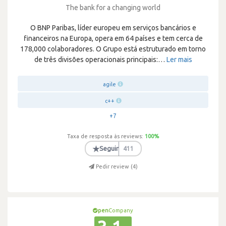
The bank for a changing world
O BNP Paribas, líder europeu em serviços bancários e
financeiros na Europa, opera em 64 países e tem cerca de
178,000 colaboradores. O Grupo está estruturado em torno
de três divisões operacionais principais:
…
Ler mais
agile
c++
+7
Taxa de resposta às reviews:
100
%
★
Seguir
411
Pedir review (
4
)
pen
Company