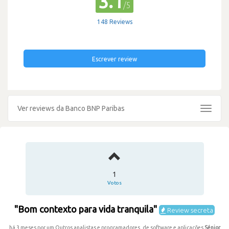
3.1
/5
148 Reviews
Escrever review
Ver reviews da Banco BNP Paribas
Toggle
navigat
1
Votos
"Bom contexto para vida tranquila"
Review secreta
há 3 meses por um Outros analistas e programadores, de software e aplicações
Sénior