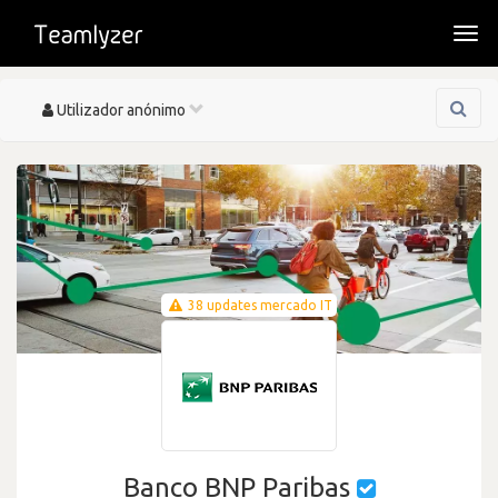
Togg
navi
Toggle
Utilizador anónimo
navigation
38 updates mercado IT
Banco BNP Paribas