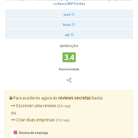
na
Banco BNP Paribas
java
linux
sql
SATISFAÇÃO
3.4
Recomendada
Para acederes agora às
reviews secretas
basta:
Escrever uma review
(20 rep)
ou
Criar duas empresas
(10 rep)
Review de emprego