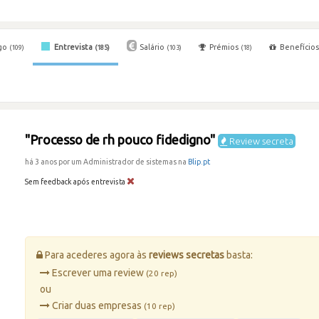
go
Entrevista
Salário
Prémios
Benefício
(109)
(185)
(103)
(18)
"Processo de rh pouco fidedigno"
Review secreta
há 3 anos por um Administrador de sistemas na
Blip.pt
Sem feedback após entrevista
Para acederes agora às
reviews secretas
basta:
Escrever uma review
(20 rep)
ou
Criar duas empresas
(10 rep)