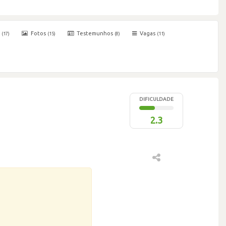
s
Fotos
Testemunhos
Vagas
(17)
(15)
(8)
(11)
DIFICULDADE
2.3