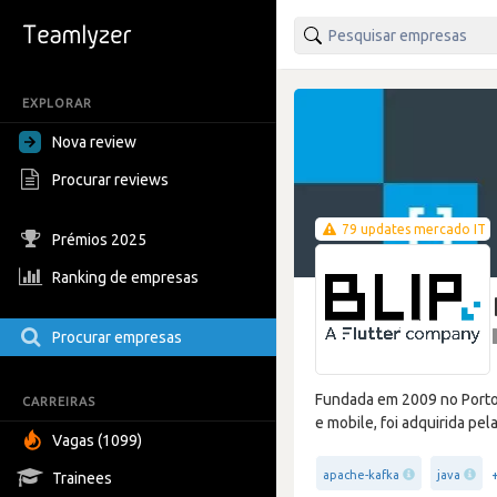
EXPLORAR
Nova review
Procurar reviews
79 updates mercado IT
Prémios 2025
Ranking de empresas
Procurar empresas
Fundada em 2009 no Porto,
CARREIRAS
e mobile, foi adquirida pel
Vagas (1099)
apache-kafka
java
Trainees