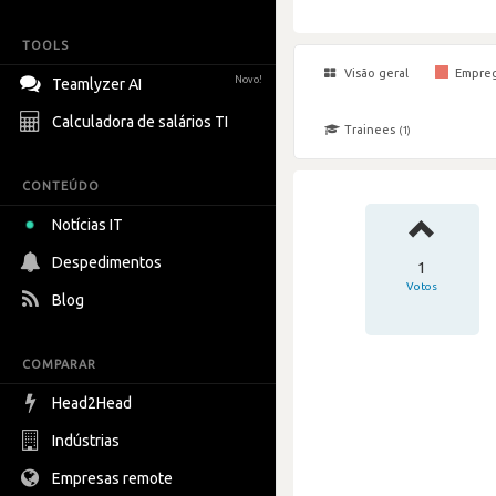
TOOLS
Visão geral
Empre
Novo!
Teamlyzer AI
Calculadora de salários TI
Trainees
(1)
CONTEÚDO
Notícias IT
Despedimentos
1
Votos
Blog
COMPARAR
Head2Head
Indústrias
Empresas remote