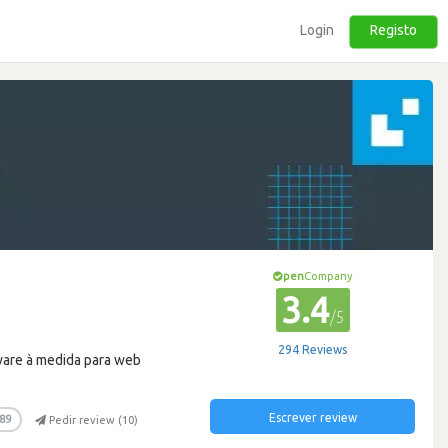
Login
Registo
pen
Company
3.4
/5
294 Reviews
ware à medida para web
Escrever review
89
Pedir review (
10
)