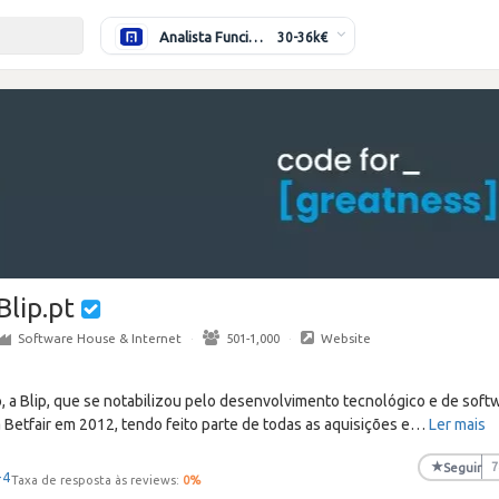
Analista Funcional (Híbrido)
30-36k€
Blip.pt
Software House & Internet
·
501-1,000
·
Website
 a Blip, que se notabilizou pelo desenvolvimento tecnológico e de soft
a Betfair em 2012, tendo feito parte de todas as aquisições e
…
Ler mais
★
Seguir
7
+4
Taxa de resposta às reviews:
0
%