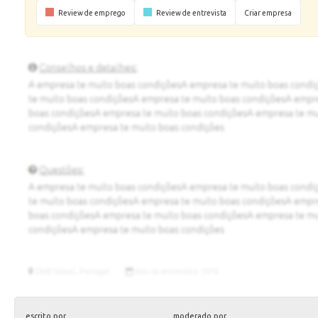
Review de emprego
Review de entrevista
Criar empresa
escrito por
moderado por