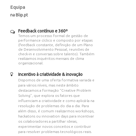
Equipa
na Blip.pt
Feedback contínuo e 360º
Temos um processo formal de gestão de
performance cíclico e composto por etapas
(feedback constante, definição de um Plano
de Desenvolvimento Pessoal, reuniões de
check-in e conversas sobre talento). Também
realizamos inquéritos mensais de clima
organizacional.
Incentivo à criatividade & inovação
Dispomos de uma oferta formativa variada e
para vários níveis, mas neste âmbito
destacamos a formação “Creative Problem
Solving”, que explora os fatores que
influenciam a criatividade e como aplicá-la na
resolução de problemas do dia a dia. Para
além disso, é comum realizarmos workshops,
hackatons ou innovation days para incentivar
os colaboradores a partilhar ideias,
experimentar novos conceitos e contribuir
para resolver problemas tecnológicos reais.