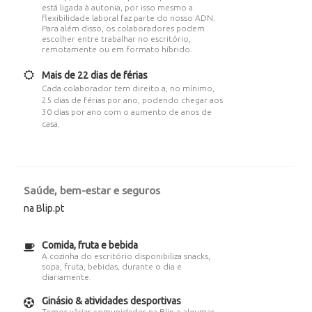
está ligada à autonia, por isso mesmo a
flexibilidade laboral faz parte do nosso ADN.
Para além disso, os colaboradores podem
escolher entre trabalhar no escritório,
remotamente ou em formato híbrido.
Mais de 22 dias de férias
Cada colaborador tem direito a, no mínimo,
25 dias de férias por ano, podendo chegar aos
30 dias por ano com o aumento de anos de
casa.
Saúde, bem-estar e seguros
na Blip.pt
Comida, fruta e bebida
A cozinha do escritório disponibiliza snacks,
sopa, fruta, bebidas, durante o dia e
diariamente.
Ginásio & atividades desportivas
Temos várias comunidades na Blip e algumas