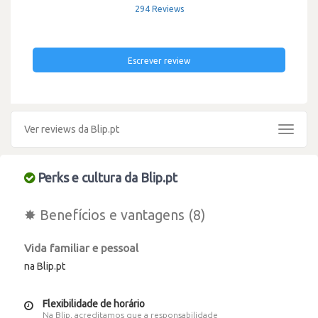
294 Reviews
Escrever review
Ver reviews da Blip.pt
Toggle
navigat
Perks e cultura da Blip.pt
✸ Benefícios e vantagens (8)
Vida familiar e pessoal
na Blip.pt
Flexibilidade de horário
Na Blip, acreditamos que a responsabilidade