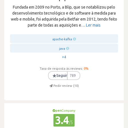
Fundada em 2009 no Porto, a Blip, que se notabilizou pelo
desenvolvimento tecnológico e de software à medida para
web e mobile, foi adquirida pela Betfair em 2012, tendo feito
parte de todas as aquisições e
…
Ler mais
apache-kafka
java
+4
Taxa de resposta às reviews:
0
%
★
Seguir
789
Pedir review (
10
)
pen
Company
3.4
/5