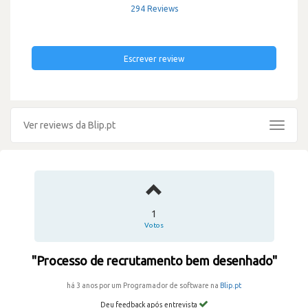
294 Reviews
Escrever review
Ver reviews da Blip.pt
Toggle
navigat
1
Votos
"Processo de recrutamento bem desenhado"
há 3 anos por um Programador de software na
Blip.pt
Deu feedback após entrevista