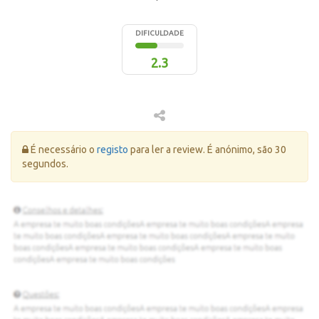
DIFICULDADE
2.3
Erro:
É necessário o
registo
para ler a review. É anónimo, são 30
segundos.