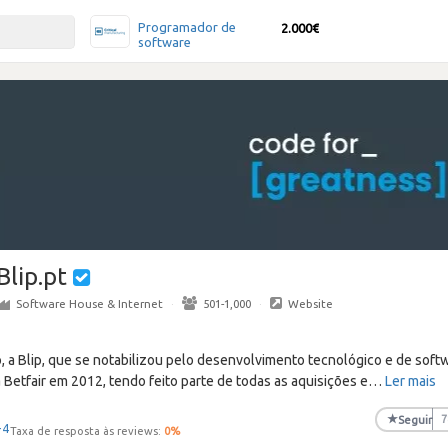
Programador de
2.000€
software
Blip.pt
Software House & Internet
·
501-1,000
·
Website
 a Blip, que se notabilizou pelo desenvolvimento tecnológico e de soft
a Betfair em 2012, tendo feito parte de todas as aquisições e
…
Ler mais
★
Seguir
7
+4
Taxa de resposta às reviews:
0
%