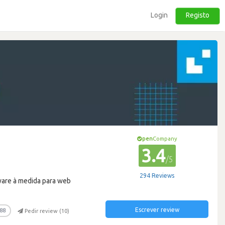
Login
Registo
pen
Company
3.4
/5
294 Reviews
ware à medida para web
Escrever review
88
Pedir review (
10
)