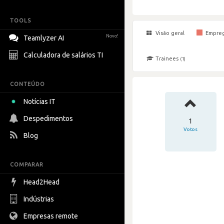
TOOLS
Visão geral
Empre
Novo!
Teamlyzer AI
Calculadora de salários TI
Trainees
(1)
CONTEÚDO
Notícias IT
Despedimentos
1
Votos
Blog
COMPARAR
Head2Head
Indústrias
Empresas remote