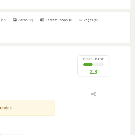
s
Fotos
Testemunhos
Vagas
(17)
(15)
(8)
(12)
DIFICULDADE
2.3
gundos.