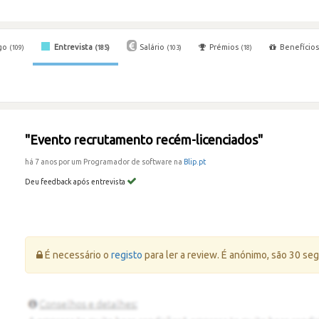
go
Entrevista
Salário
Prémios
Benefício
(109)
(185)
(103)
(18)
"Evento recrutamento recém-licenciados"
há 7 anos por um Programador de software na
Blip.pt
Deu feedback após entrevista
Erro:
É necessário o
registo
para ler a review. É anónimo, são 30 se