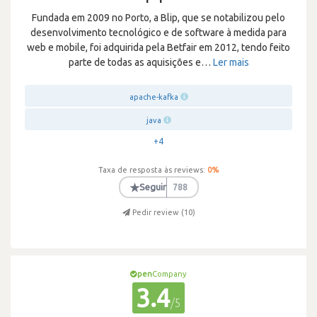
Fundada em 2009 no Porto, a Blip, que se notabilizou pelo
desenvolvimento tecnológico e de software à medida para
web e mobile, foi adquirida pela Betfair em 2012, tendo feito
parte de todas as aquisições e
…
Ler mais
apache-kafka
java
+4
Taxa de resposta às reviews:
0
%
★
Seguir
788
Pedir review (
10
)
pen
Company
3.4
/5