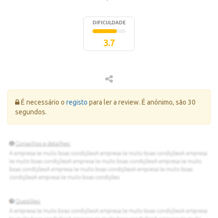
DIFICULDADE
3.7
Erro:
É necessário o
registo
para ler a review. É anónimo, são 30
segundos.