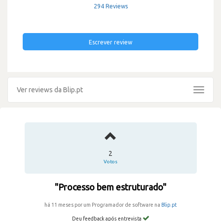
294 Reviews
Escrever review
Ver reviews da Blip.pt
Toggle
navigat
2
Votos
"Processo bem estruturado"
há 11 meses por um Programador de software na
Blip.pt
Deu feedback após entrevista