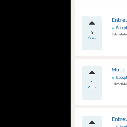
Entrev
Blip.p
0
Submetido 
Votos
Muito
Blip.p
1
Submetido 
Votos
Entrev