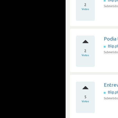
Blip.p
2
Submetido 
Votos
Podia 
Blip.p
2
Submetido 
Votos
Entre
Blip.p
5
Submetido 
Votos