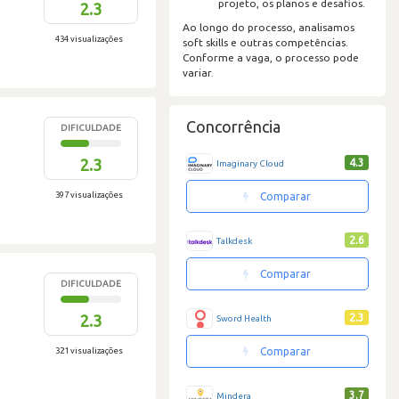
projeto, os planos e desafios.
2.3
Ao longo do processo, analisamos
434 visualizações
soft skills e outras competências.
Conforme a vaga, o processo pode
variar.
Concorrência
DIFICULDADE
2.3
4.3
Imaginary Cloud
397 visualizações
Comparar
2.6
Talkdesk
Comparar
DIFICULDADE
2.3
2.3
Sword Health
321 visualizações
Comparar
3.7
Mindera