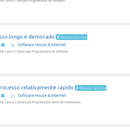
há 1 ano e 1 mês
por Programador de software
sso longo e demorado
Review secreta
t
·
Software House & Internet
há 1 ano e 2 meses
por Programador de software
processo relativamente rápido
Review secreta
t
·
Software House & Internet
há 1 ano e 2 meses
por Programador web e de multimédia