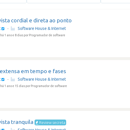
ista cordial e direta ao ponto
t
·
Software House & Internet
há 1 ano e 8 dias
por Programador de software
 extensa em tempo e fases
t
·
Software House & Internet
há 1 ano e 15 dias
por Programador de software
ista tranquila
Review secreta