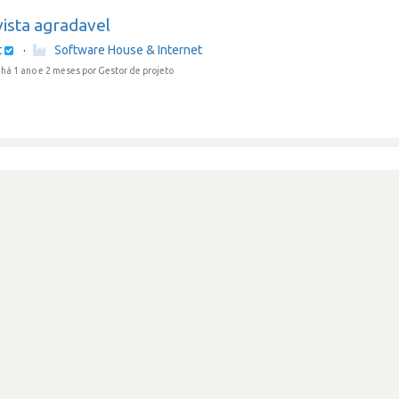
ista agradavel
t
·
Software House & Internet
há 1 ano e 2 meses
por Gestor de projeto
nte processo seletivo
t
·
Software House & Internet
há 1 ano e 2 meses
por Programador de software
sso exigente mas justa
Review secreta
t
·
Software House & Internet
há 1 ano e 2 meses por
luis.vigario24