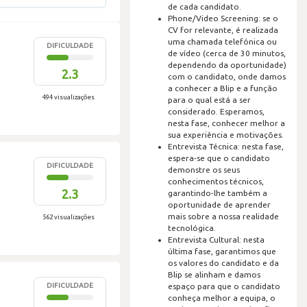
de cada candidato.
Phone/Video Screening: se o
CV for relevante, é realizada
uma chamada telefónica ou
DIFICULDADE
de vídeo (cerca de 30 minutos,
dependendo da oportunidade)
2.3
com o candidato, onde damos
a conhecer a Blip e a função
494 visualizações
para o qual está a ser
considerado. Esperamos,
nesta fase, conhecer melhor a
sua experiência e motivações.
Entrevista Técnica: nesta fase,
espera-se que o candidato
DIFICULDADE
demonstre os seus
conhecimentos técnicos,
2.3
garantindo-lhe também a
oportunidade de aprender
mais sobre a nossa realidade
562 visualizações
tecnológica.
Entrevista Cultural: nesta
última fase, garantimos que
os valores do candidato e da
Blip se alinham e damos
DIFICULDADE
espaço para que o candidato
conheça melhor a equipa, o