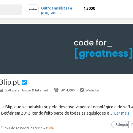
Outros analistas e
1.500€
programa...
Blip.pt
Software House & Internet
·
501-1,000
·
Website
 a Blip, que se notabilizou pelo desenvolvimento tecnológico e de soft
a Betfair em 2012, tendo feito parte de todas as aquisições e
…
Ler mais
★
Seguir
7
+4
Taxa de resposta às reviews:
0
%