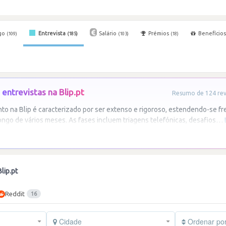
go
Entrevista
Salário
Prémios
Benefício
(109)
(185)
(103)
(18)
entrevistas na Blip.pt
Resumo de 124 revi
to na Blip é caracterizado por ser extenso e rigoroso, estendendo-se 
ongo de vários meses. As fases incluem triagens telefónicas, desafios
…
lip.pt
Reddit
16
Cidade
Ordenar po