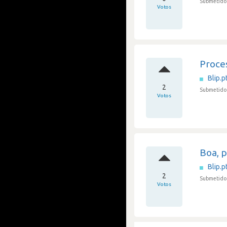
Submetido 
Votos
Proce
Blip.p
2
Submetido 
Votos
Boa, 
Blip.p
2
Submetido 
Votos