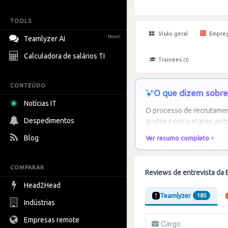
TOOLS
Visão geral
Empre
Novo!
Teamlyzer AI
Calculadora de salários TI
Trainees
(1)
CONTEÚDO
O que dizem sobre 
Notícias IT
O processo de recrutamen
Despedimentos
quatro a cinco etapas ao l
Blog
Ver resumo completo
COMPARAR
Reviews de entrevista da B
Head2Head
Teamlyzer
185
Indústrias
Empresas remote
Cargo