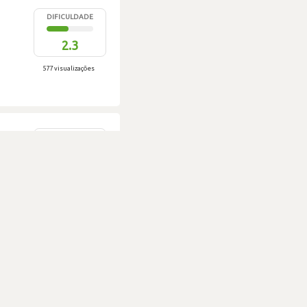
DIFICULDADE
2.3
577 visualizações
DIFICULDADE
2.3
590 visualizações
DIFICULDADE
2.3