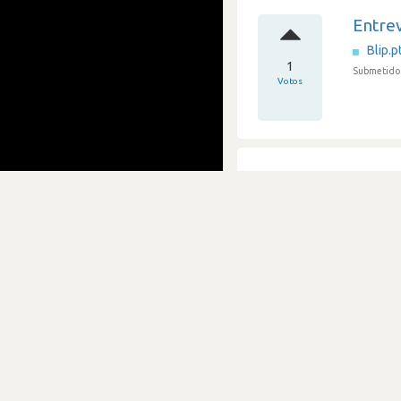
Entrev
Blip.p
1
Submetido 
Votos
Excele
Blip.p
1
Submetido 
Votos
Proce
Blip.p
1
Submetido 
Votos