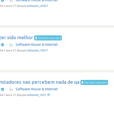
t
·
Software House & Internet
há 1 ano e 17 dias por
utilizador_43037
ter sido melhor
Review secreta
t
·
Software House & Internet
há 1 ano e 21 dias por
utilizador_30017
vistadores nao percebem nada de qa
Review secreta
t
·
Software House & Internet
há 1 ano e 21 dias por
utilizador_4357