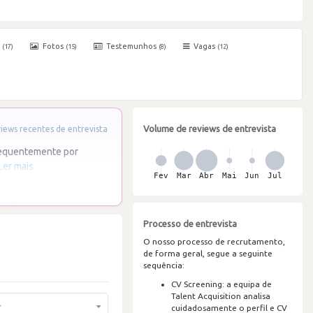
s
Fotos
Testemunhos
Vagas
(17)
(15)
(8)
(12)
Volume de reviews de entrevista
ews recentes de entrevista
frequentemente por
Ler mais
Processo de entrevista
O nosso processo de recrutamento,
de forma geral, segue a seguinte
sequência:
CV Screening: a equipa de
Talent Acquisition analisa
r
cuidadosamente o perfil e CV