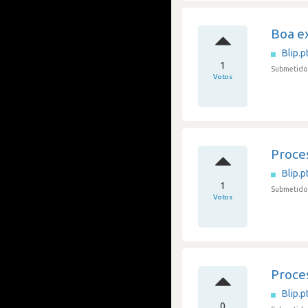
Boa ex
Blip.p
1
Submetido 
Votos
Proce
Blip.p
1
Submetido 
Votos
Proce
Blip.p
0