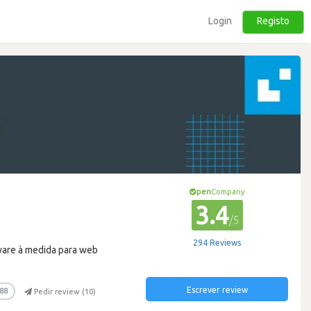
Login
Registo
pen
Company
3.4
/5
294 Reviews
ware à medida para web
Escrever review
88
Pedir review (
10
)