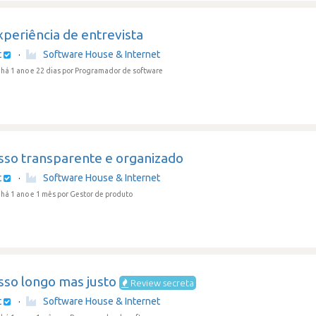
periência de entrevista
t
·
Software House & Internet
há 1 ano e 22 dias
por Programador de software
sso transparente e organizado
t
·
Software House & Internet
há 1 ano e 1 mês
por Gestor de produto
sso longo mas justo
Review secreta
t
·
Software House & Internet