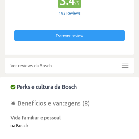
3.4
/5
182 Reviews
Escrever review
Ver reviews da Bosch
Toggle
navigat
Perks e cultura da Bosch
✸ Benefícios e vantagens (8)
Vida familiar e pessoal
na Bosch