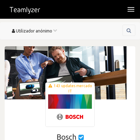
Togg
navi
Toggle
Utilizador anónimo
navigation
143 updates mercado
IT
Bosch