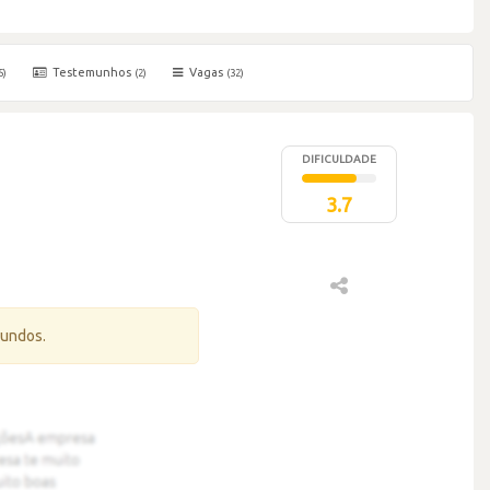
Testemunhos
Vagas
5)
(2)
(32)
DIFICULDADE
3.7
gundos.