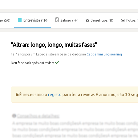
go
Entrevista
Salário
Benefícios
Fotos
(297)
(164)
(104)
(17)
(
"Altran: longo, longo, muitas fases"
há 7 anos por um Especialista em base de dados na
Capgemini Engineering
Deu feedback após entrevista
Erro:
É necessário o
registo
para ler a review. É anónimo, são 30 se