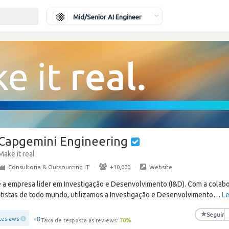
Mid/Senior AI Engineer
Capgemini Engineering
Make it real
Consultoria & Outsourcing IT
·
+10,000
·
Website
 a empresa líder em Investigação e Desenvolvimento (I&D). Com a colab
tistas de todo mundo, utilizamos a Investigação e Desenvolvimento
…
Le
★
Seguir
+8
ces-aws
Taxa de resposta às reviews:
70
%