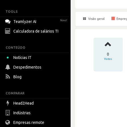
TOOLS
Visão geral
Empre
Novo!
Teamlyzer AI
Calculadora de salários TI
CONTEÚDO
0
Notícias IT
Votos
Despedimentos
Blog
COMPARAR
Head2Head
Indústrias
Empresas remote