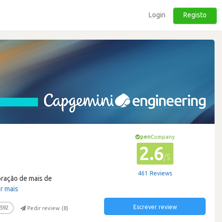
Login
Registo
pen
Company
2.6
/5
461 Reviews
oração de mais de
r mais
Escrever review
592
Pedir review (
8
)