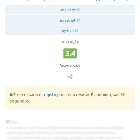
angularjs
javascript
python
SATISFAÇÃO
3.4
Recomendada
Erro:
É necessário o
registo
para ler a review. É anónimo, são 30
segundos.