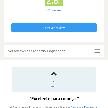
2.6
/5
461 Reviews
Escrever review
Ver reviews da Capgemini Engineering
Toggle
navigat
1
Votos
"Excelente para começar"
há 5 anos por um Programador de software
Júnior
na
Capgemini Engineering