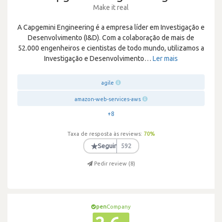
Make it real
A Capgemini Engineering é a empresa líder em Investigação e
Desenvolvimento (I&D). Com a colaboração de mais de
52.000 engenheiros e cientistas de todo mundo, utilizamos a
Investigação e Desenvolvimento
…
Ler mais
agile
amazon-web-services-aws
+8
Taxa de resposta às reviews:
70
%
★
Seguir
592
Pedir review (
8
)
pen
Company