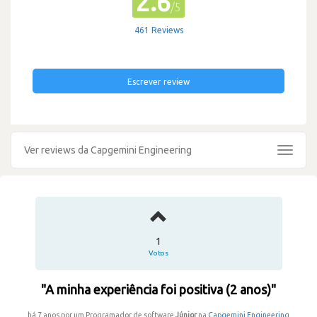
2.6
/5
461 Reviews
Escrever review
Ver reviews da Capgemini Engineering
Toggle
navigat
1
Votos
"A minha experiência foi positiva (2 anos)"
há 7 anos por um Programador de software
Júnior
na
Capgemini Engineering