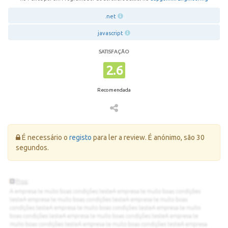
.net
javascript
SATISFAÇÃO
2.6
Recomendada
Erro:
É necessário o
registo
para ler a review. É anónimo, são 30
segundos.