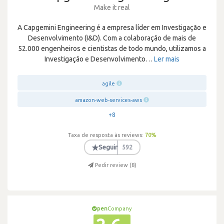
Make it real
A Capgemini Engineering é a empresa líder em Investigação e
Desenvolvimento (I&D). Com a colaboração de mais de
52.000 engenheiros e cientistas de todo mundo, utilizamos a
Investigação e Desenvolvimento
…
Ler mais
agile
amazon-web-services-aws
+8
Taxa de resposta às reviews:
70
%
★
Seguir
592
Pedir review (
8
)
pen
Company