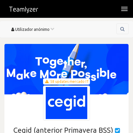
Togg
navi
Toggle
Utilizador anónimo
navigation
58 updates mercado IT
Cegid (anterior Primavera BSS)