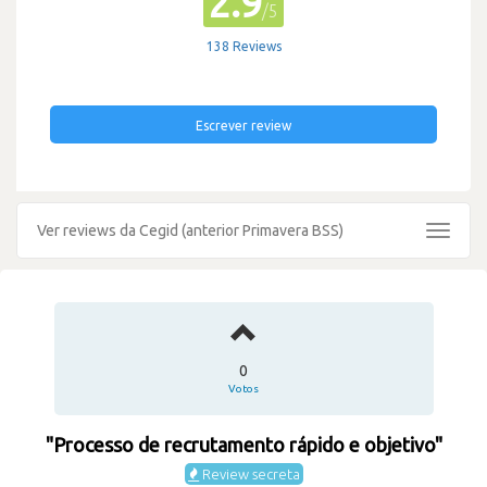
2.9
/5
138 Reviews
Escrever review
Ver reviews da Cegid (anterior Primavera BSS)
Toggle
navigat
0
Votos
"Processo de recrutamento rápido e objetivo"
Review secreta