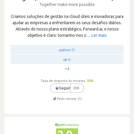
Together make more possible
Criamos soluções de gestão na cloud úteis e inovadoras para
ajudar as empresas a enfrentarem os seus desafios diários.
Através do nosso plano estratégico, Forward.ai, o nosso
objetivo é claro: tornarmo-nos o
…
Ler mais
python
c#
+4
Taxa de resposta às reviews:
58
%
★
Seguir
206
Pedir review (
1
)
pen
Company