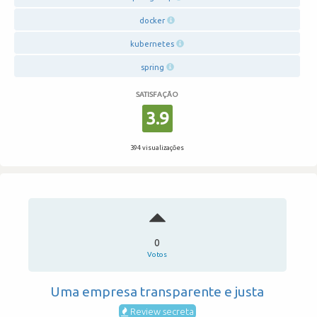
docker
kubernetes
spring
SATISFAÇÃO
3.9
394 visualizações
0
Votos
Uma empresa transparente e justa
Review secreta