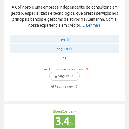
A Cofinpro é uma empresa independente de consultoria em
gestão, especializada e tecnológica, que presta serviços aos
principais bancos e gestoras de ativos na Alemanha. Com a
nossa experiência em crédito,
…
Ler mais
java
angular
+8
Taxa de resposta às reviews:
0
%
★
Seguir
39
Pedir review (
0
)
pen
Company
3.4
/5