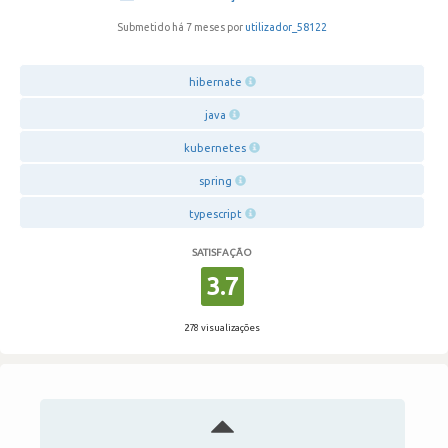
Submetido há 7 meses por
utilizador_58122
hibernate
java
kubernetes
spring
typescript
SATISFAÇÃO
3.7
278 visualizações