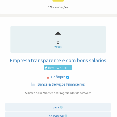
378 visualizações
2
Votos
Empresa transparente e com bons salários
Review secreta
Cofinpro
·
Banca & Serviços Financeiros
Submetido há 9 meses
por Programador de software
java
postgresql