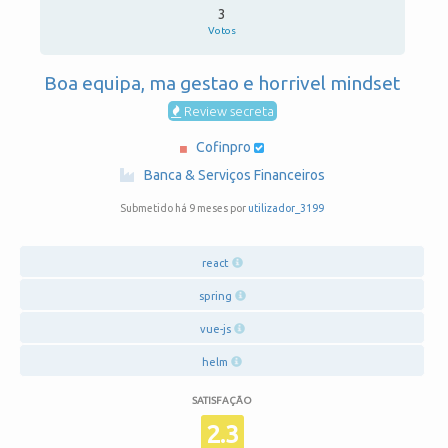
3
Votos
Boa equipa, ma gestao e horrivel mindset
Review secreta
Cofinpro
·
Banca & Serviços Financeiros
Submetido há 9 meses por
utilizador_3199
react
spring
vue-js
helm
SATISFAÇÃO
2.3