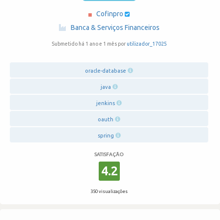
Cofinpro
·
Banca & Serviços Financeiros
Submetido há 1 ano e 1 mês por
utilizador_17025
oracle-database
java
jenkins
oauth
spring
SATISFAÇÃO
4.2
350 visualizações