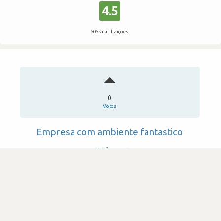
4.5
505 visualizações
0
Votos
Empresa com ambiente fantastico
Cofinpro
·
Banca & Serviços Financeiros
Submetido há 1 ano e 5 meses por
utilizador_55897
java