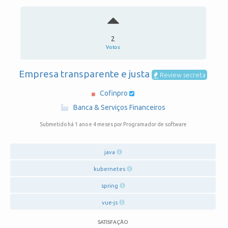
2
Votos
Empresa transparente e justa
Review secreta
Cofinpro
·
Banca & Serviços Financeiros
Submetido há 1 ano e 4 meses
por Programador de software
java
kubernetes
spring
vue-js
SATISFAÇÃO