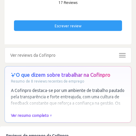
17 Reviews
Escrever review
Ver reviews da Cofinpro
Toggle
navigat
O que dizem sobre trabalhar na Cofinpro
Resumo de 8 reviews recentes de emprego
A Cofinpro destaca-se por um ambiente de trabalho pautado
pela transparência e forte entreajuda, com uma cultura de
feedback constante que reforça a confiança na gestão. Os
colaboradores valorizam o
…
Ler mais
Ver resumo completo