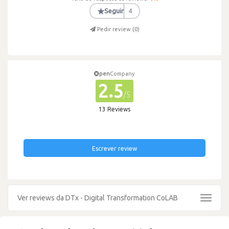
★
Seguir
4
Pedir review (
0
)
pen
Company
2.5
/5
13 Reviews
Escrever review
Ver reviews da DTx - Digital Transformation CoLAB
Toggle
navigat