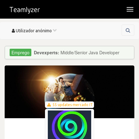
Togg
navi
Toggle
Utilizador anónimo
navigation
Devexperts:
Middle/Senior Java Developer
55 updates mercado IT