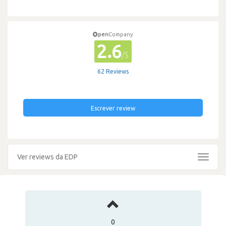
pen
Company
2.6
/5
62 Reviews
Escrever review
Ver reviews da EDP
Toggle
navigat
0