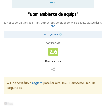
Votos
"Bom ambiente de equipa"
há 4 anos por um Outros analistas e programadores, de software e aplicações
Júnior
na
EDP
outsystems
SATISFAÇÃO
2.6
Recomendada
Erro:
É necessário o
registo
para ler a review. É anónimo, são 30
segundos.